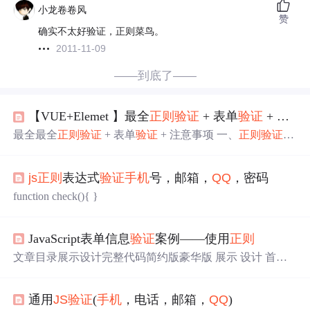
小龙卷卷风
赞
确实不太好验证，正则菜鸟。
2011-11-09
——到底了——
【VUE+Elemet 】最全
正则
验证
+ 表单
验证
+ 注意事项
最全最全
正则
验证
+ 表单
验证
+ 注意事项 一、
正则
验证
1.
输入字母/数字/下划线： 2.请输入中英文/数字/下划线： 3.
请输入中文/英文： 4.规范金额： 5.用户名不能全是数字: 6.
js
正则
表达式
验证
手机
号，邮箱，
QQ
，密码
中文： 7.非中文： 8.限制长度： 9.数字： 10.正整数及整
数： 11.请输入数字(可正负) 12.请输入数字/小数点: 13.请
function check(){ }
输入0-9999 14.大写，小写，数字，特殊字符，至少上面的
三种,至少八位 15.自定义校验 16.是否合法IP地址: 17.是否
手
JavaScript表单信息
验证
案例——使用
正则
文章目录展示设计完整代码简约版豪华版 展示 设计 首先
建立我们的输入框
QQ
号：<input type="text" id="txt
QQ
"><s
pan></span><br> 邮箱：<input type="text" id="txtEMail"><s
通用
JS
验证
(
手机
，电话，邮箱，
QQ
)
pan></span><br>
手机
：<input type="text" id="txtPhone"><s