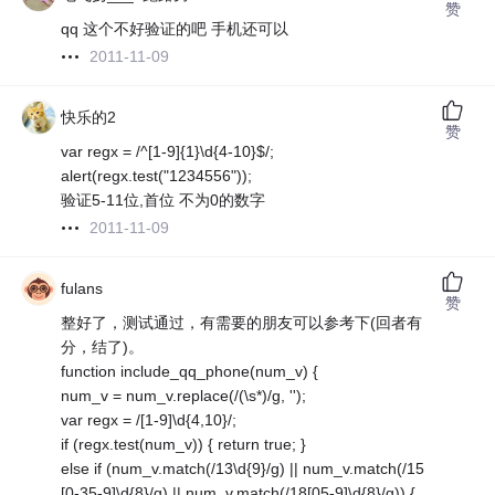
赞
qq 这个不好验证的吧 手机还可以
2011-11-09
快乐的2
赞
var regx = /^[1-9]{1}\d{4-10}$/;
alert(regx.test("1234556"));
验证5-11位,首位 不为0的数字
2011-11-09
fulans
赞
整好了，测试通过，有需要的朋友可以参考下(回者有
分，结了)。
function include_qq_phone(num_v) {
num_v = num_v.replace(/(\s*)/g, '');
var regx = /[1-9]\d{4,10}/;
if (regx.test(num_v)) { return true; }
else if (num_v.match(/13\d{9}/g) || num_v.match(/15
[0-35-9]\d{8}/g) || num_v.match(/18[05-9]\d{8}/g)) {