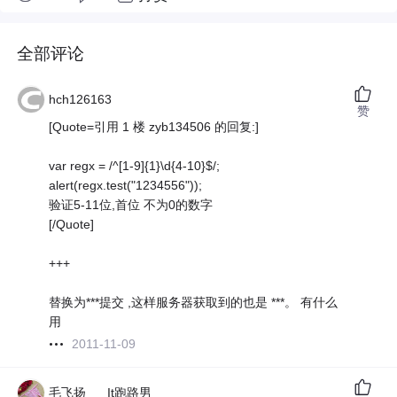
全部评论
hch126163
赞
[Quote=引用 1 楼 zyb134506 的回复:]
var regx = /^[1-9]{1}\d{4-10}$/;
alert(regx.test("1234556"));
验证5-11位,首位 不为0的数字
[/Quote]
+++
替换为***提交 ,这样服务器获取到的也是 ***。 有什么
用
2011-11-09
毛飞扬___It跑路男