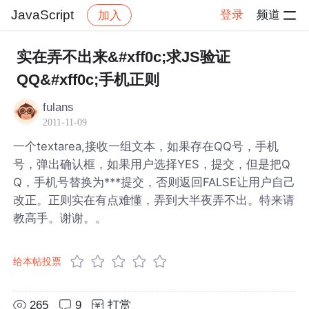
JavaScript
登录
频道
加入
帖子详情
社区
JavaScript
实在弄不出来&#xff0c;求JS验证
QQ&#xff0c;手机正则
fulans
2011-11-09
一个textarea,接收一组文本，如果存在QQ号，手机
号，弹出确认框，如果用户选择YES，提交，但是把Q
Q，手机号替换为***提交，否则返回FALSE让用户自己
改正。正则实在有点难懂，弄到大半夜弄不出。特来请
教高手。谢谢。。
给本帖投票
265
9
打赏