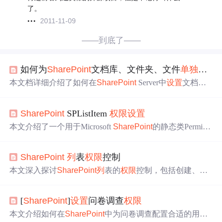
了。
2011-11-09
——到底了——
如何为
SharePoint
文档库、文件夹、文件
单独
设置
本文档详细介绍了如何在
SharePoint
Server中
设置
文档库
和文件夹的
权限
。首先，通过‘库
设置
’打开
权限
管理，然
后定制
权限
以避免继承站点
权限
。对于文档库，需取消继
SharePoint
SPListItem
权限
设置
承并独立
设置
权限
。对于文件夹，步骤类似，选择‘高
级’进行独立
权限
设定，也可为单个文件
设置
权限
。
本文介绍了一个用于Microsoft
SharePoint
的静态类Permissi
onManager，该类提供了一系
列
方法来管理
SharePoint
列
表
项的
权限
，包括
设置
、删除和修改
权限
等操作。
SharePoint
列
表
权限
控制
本文深入探讨
SharePoint
列
表的
权限
控制，包括创建、修
改和查看
权限
。通过分析开源插件CodeArt_PermissionEx，
介绍如何实现内容类型、视图和字段的
权限
定制。文章还
[
SharePoint
]
设置
问卷调查
权限
分享了关键代码实现及
权限
保存策略，并提醒读者在安装
SharePoint
2013和VS2013时保持语言版本一致。
本文介绍如何在
SharePoint
中为问卷调查配置合适的用户