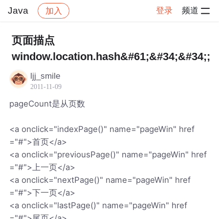
Java
登录
频道
加入
帖子详情
社区
Java
页面描点
window.location.hash&#61;&#34;&#34;;
ljj_smile
2011-11-09
pageCount是从页数
<a onclick="indexPage()" name="pageWin" href
="#">首页</a>
<a onclick="previousPage()" name="pageWin" href
="#">上一页</a>
<a onclick="nextPage()" name="pageWin" href
="#">下一页</a>
<a onclick="lastPage()" name="pageWin" href
="#">尾页</a>