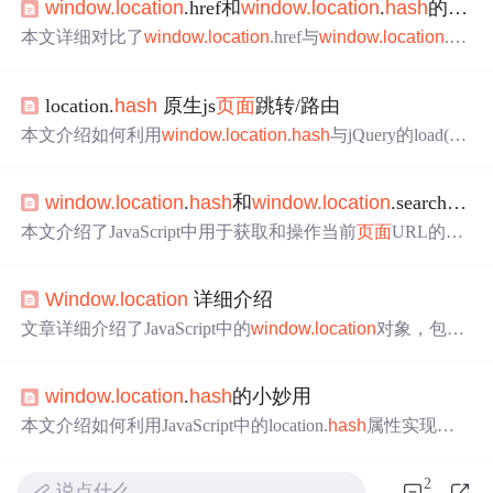
window.location
.href和
window.location
.
hash
的区别
本文详细对比了
window.location
.href与
window.location
.
ha
sh
的区别。href用于获取和设置完整的URL，并实现
页面
跳转；而
hash
仅获取锚点部分，用于在不离开当前
页面
的
location.
hash
原生js
页面
跳转/路由
情况下改变锚点。
本文介绍如何利用
window.location
.
hash
与jQuery的load()
方法实现原生JS
页面
间的跳转，通过在按钮上设置data属性
标识目标
页面
，点击时更新
hash
值，并根据该值动态加载
window.location
.
hash
和
window.location
.search和
wi
对应HTML文件。
本文介绍了JavaScript中用于获取和操作当前
页面
URL的属
性，包括
window.location
.
hash
返回URL锚点部分、
windo
w.location
.search返回查询字符串部分、
window.location
.hr
Window.location
详细介绍
ef返回完整URL。这些属性可帮助开发人员实现
页面
内部
导航、参数传递、
页面
跳转等功能。
文章详细介绍了JavaScript中的
window.location
对象，包括
其属性如origin、protocol、host、hostname、port、pathnam
e、search和
hash
，以及如何利用它们获取和修改URL信
window.location
.
hash
的小妙用
息。同时，文章讨论了
window.location
的assign、replace、
reload和toString等方法，特别是assign和replace在
页面
重定
本文介绍如何利用JavaScript中的location.
hash
属性实现网
向中的区别。最后，提到了在测试和性能方面的一些考
页内的Tab切换功能，包括如何在Vue.js项目中进行具体操
虑。,
作，并确保浏览器历史记录正确更新。
2
说点什么…