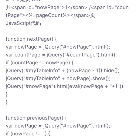
共<span id="nowPage">1</span> /<span id="coun
tPage"><%=pageCount%></span>页
JavaScript代码
function nextPage() {
var nowPage = jQuery("#nowPage").html();
var countPage = jQuery("#countPage").html();
if (countPage != nowPage) {
jQuery("#myTableInfo" + (nowPage - 1)).hide();
jQuery("#myTableInfo" + nowPage).show();
jQuery("#nowPage").html(eval(nowPage + "+1"))
}
}
function previousPage() {
var nowPage = jQuery("#nowPage").html();
if (nowPage != 1) {