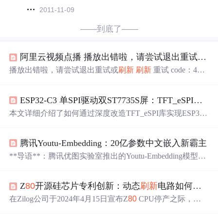
2011-11-09
——到底了——
阿里云视频点播 播放出错啦，请尝试退出重试或
刷
播放出错啦，请尝试退出重试或
刷新
刷新
重试 code：440
0 uuid:836650D8-B00E-4DAB-B
80
D-1CC15D33B7A9 reque
stId:E1C40B11-34EF-4FF7-A818-471319DEFDE7 播放时
ESP32-C3 单SPI驱动双ST7735S屏：TFT_eSPI库深度改造与LVGL拼接实战
间：2021-02-05 10:54:58
本文详细介绍了如何通过深度改造TFT_eSPI库实现ESP32-
C3单SPI驱动双ST7735S屏幕的技术方案。文章涵盖硬件连
接、库修改、LVGL拼接及性能优化等关键步骤，帮助开
腾讯Youtu-Embedding：20亿参数中文嵌入新霸主
发者解决双屏驱动中的常见
问题
，提升显示效率与稳定
性。
**导语**：腾讯优图实验室推出的Youtu-Embedding模型以
20亿参数规模，在中文文本嵌入领域创下77.58
分
的CMTE
B基准新纪录，重新定义了大语言模型时代的语义理解标
Z
80
开源硅芯片专利创新：动态
刷新
电路如何重塑经典CPU架构
准。 ## 中文嵌入技术迎来性能拐点 随着大语言模型应用
向垂直领域深入，文本嵌入（Text Embedding）作为语义理
在Zilog公司于2024年4月15日宣布Z
80
CPU停产之际，开
解的核心技术，正成为信息检索、智能问答、内容推荐等
源硬件社区迎来了一个历史性的机遇——开发一款完全开
场景的关键基础设施。根据CMTEB（中文大规