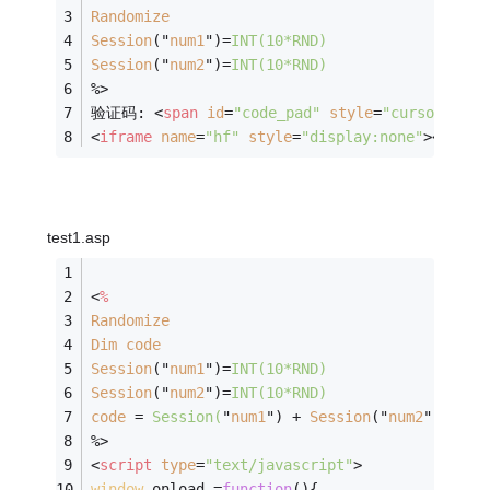
Randomize
Session
("
num1
")=
INT(10*RND)
Session
("
num2
")=
INT(10*RND)
%>
验证码: 
<
span
id
=
"code_pad"
style
=
"cursor:poin
<
iframe
name
=
"hf"
style
=
"display:none"
>
</
ifra
test1.asp
<
%
Randomize
Dim
code
Session
("
num1
")=
INT(10*RND)
Session
("
num2
")=
INT(10*RND)
code
 = 
Session(
"
num1
") + 
Session
("
num2
")
%>
<
script
type
=
"text/javascript"
>
window
.onload =
function
(
)
{