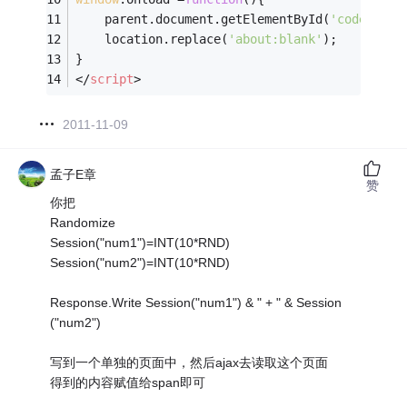
	parent.document.getElementById(
'code_pad'
	location.replace(
'about:blank'
);	
}
</
script
>
2011-11-09
孟子E章
赞
你把
Randomize
Session("num1")=INT(10*RND)
Session("num2")=INT(10*RND)
Response.Write Session("num1") & " + " & Session
("num2")
写到一个单独的页面中，然后ajax去读取这个页面
得到的内容赋值给span即可