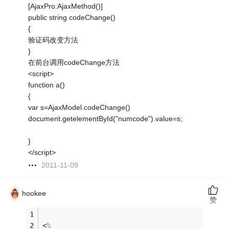
[AjaxPro.AjaxMethod()]
public string codeChange()
{
验证码改变方法
}
在前台调用codeChange方法
<script>
function a()
{
var s=AjaxModel.codeChange()
document.getelementById("numcode").value=s;
}
</script>
2011-11-09
hookee
赞
<
%