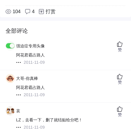
104
4
打赏
全部评论
强迫症专用头像
赞
阿花君霸占路人
2011-11-09
大哥-你真棒
赞
阿花君霸占路人
2011-11-09
哀
赞
LZ，去看一下，删了就结贴给分吧！
2011-11-09