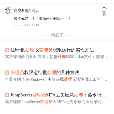
阿花君霸占路人
赞
楼主你好！！！资源已经删除~~！！
2011-11-09
——到底了——
让bat批
处理
以
管理员
权限运行的实现方法
本文详细介绍多种方法，使批
处理
脚本（.bat文件）能够以
管理员
权限自动运行，包括利用VBS脚本、修改批
处理
文
件头部、创建快捷方式及转换为EXE文件等方式，确保批
管理员
权限运行批
处理
的几种方法
处理
操作顺利进行。
本文介绍了在Windows 7中解决批
处理
无法注册DLL等问题
的四种方法：1) 批
处理
首行添加命令并以
管理员
权限运
行；2) 结束并重新启动Explorer进程以获取
管理员
权限；3)
JumpServer
管理员
MFA丢失应急
处理
：命令行重置全攻略
使用第三方提权工具如elevate；4) 将批
处理
转换为带
管理
员
权限的exe文件。方法1和4适合部署，方法2适合个人使
本文详解JumpServer
管理员
因MFA丢失导致无法登录时的
用。
应急
处理
方案，重点介绍通过Docker容器进入、调用Djang
o管理Shell直接修改数据库实现MFA状态重置的完整命令