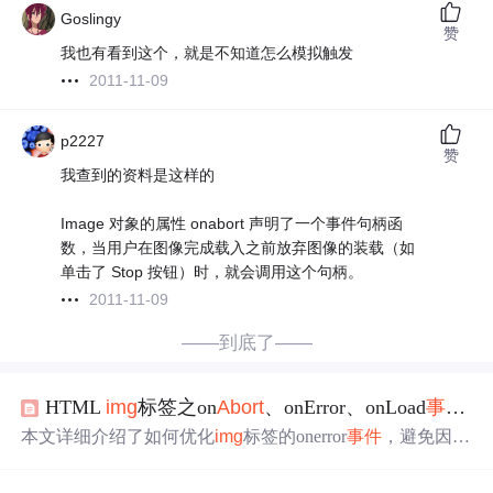
Goslingy
赞
我也有看到这个，就是不知道怎么模拟触发
2011-11-09
p2227
赞
我查到的资料是这样的
Image 对象的属性 onabort 声明了一个事件句柄函
数，当用户在图像完成载入之前放弃图像的装载（如
单击了 Stop 按钮）时，就会调用这个句柄。
2011-11-09
——到底了——
HTML
img
标签之on
Abort
、onError、onLoad
事件
与
本文详细介绍了如何优化
img
标签的onerror
事件
，避免因图
片加载失败导致的页面错误堆栈问题。包括处理图片加载
失败、利用on
Abort
事件
警告用户、解决图片不存在时的循