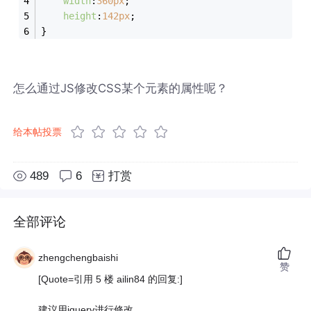
width
:
360px
;
height
:
142px
;
}
怎么通过JS修改CSS某个元素的属性呢？
给本帖投票
489
6
打赏
全部评论
zhengchengbaishi
赞
[Quote=引用 5 楼 ailin84 的回复:]
建议用jquery进行修改