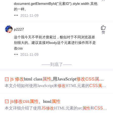
document.getElementById("元素ID").style.width 其他
的一样。
2011-11-09
p2227
赞
这个我今天不早前才搜索过，貌似对于不同浏览器差
别很大的。建议直接对body这个元素进行操作而不是
改css
2011-11-09
——到底了——
js
修改
html class
属性
,用JavaScript
修改
CSS
属性
的代
本文介绍如何使用JavaScript来
修改
HTML元素的
CSS
属性
，包括通过更改class
属性
和直接
修改
style
属性
两种方式，
并提供了具体示例。
js
修改
css
属性
、html
属性
本文详细介绍了使用
JS
修改
HTML元素的src
属性
和
CSS
样