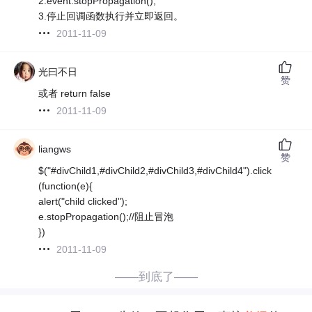
2.event.stopPropagation();
3.停止回调函数执行并立即返回。
2011-11-09
光曰不日
赞
或者 return false
2011-11-09
liangws
赞
$("#divChild1,#divChild2,#divChild3,#divChild4").click
(function(e){
alert("child clicked");
e.stopPropagation();//阻止冒泡
})
2011-11-09
——到底了——