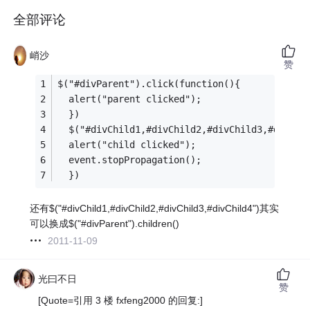
全部评论
峭沙
赞
$("#divParent").click(function(){
  alert("parent clicked");
  })
  $("#divChild1,#divChild2,#divChild3,#divChi
  alert("child clicked");
  event.stopPropagation();
  })
还有$("#divChild1,#divChild2,#divChild3,#divChild4")其实
可以换成$("#divParent").children()
2011-11-09
光曰不日
赞
[Quote=引用 3 楼 fxfeng2000 的回复:]