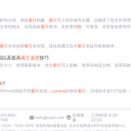
析和分词、倒排
索引
构建、
索引
写入和存储等步骤。还阐述了段文件管理
文本结构化，实现高效
索引
查询，具有查询
快
、可复用、支持复杂查询等
索引
并添加新
索引
来实现，优化则通过合并
索引
来提升检索效率。
因以及提高
索引
速度
技巧
区大小、使用最新版本、优化
索引
写入策略、复用实例及文档、选用高效
快
?
与InnoDB的不同
索引
实现，
Lucene
的倒排
索引
、压缩技术及FST应用，
400-660-
在线客
工作时间 8:30-
kefu@csdn.net
0108
服
22:00
2020〕1039-165号
经营性网站备案信息
北京互联网违法和不良信息举报中心