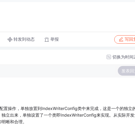
转发到动态
举报
写回
切换为时间
发表回
er配置操作，单独放置到IndexWriterConfig类中来完成，这是一个的独立
立出来，单独设置了一个类即IndexWriterConfig来实现。从实际开发
加明晰和合理。