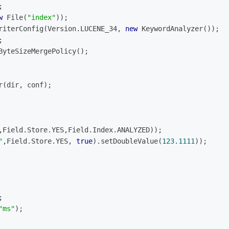
;
w
 File(
"index"
));
riterConfig(Version.LUCENE_34, 
new
 KeywordAnalyzer());
;
ByteSizeMergePolicy();
r(dir, conf);
,Field.Store.YES,Field.Index.ANALYZED));
"
,Field.Store.YES, 
true
).setDoubleValue(
123.1111
));
;
"ms"
);