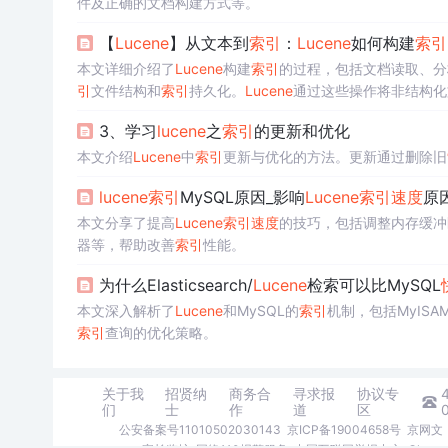
件及正确的文档构建方式等。
【
Lucene
】从文本到
索引
：
Lucene
如何构建
索引
本文详细介绍了
Lucene
构建
索引
的过程，包括文档读取、分
引
文件结构和
索引
持久化。
Lucene
通过这些操作将非结构化
势。
3、学习
lucene
之
索引
的更新和优化
本文介绍
Lucene
中
索引
更新与优化的方法。更新通过删除旧
lucene
索引
MySQL原因_影响
Lucene
索引
速度
原
本文分享了提高
Lucene
索引
速度
的技巧，包括调整内存缓冲
器等，帮助改善
索引
性能。
为什么Elasticsearch/
Lucene
检索可以比MySQL
本文深入解析了
Lucene
和MySQL的
索引
机制，包括MyISAM
索引
查询的优化策略。
关于我
招贤纳
商务合
寻求报
协议专
们
士
作
道
区
公安备案号11010502030143
京ICP备19004658号
京网文〔