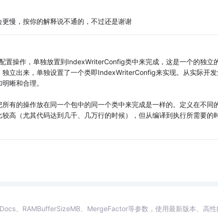
会更慢，按你的解释说不通的，不过还是谢谢
er配置操作，单独放置到IndexWriterConfig类中来完成，这是一个的独立
立出来，单独设置了一个类即IndexWriterConfig来实现。从实际开发
加明晰和合理。
把所有的操作放在同一个包中的同一个类中来完成是一样的。定义在不同
比较高（尤其代码达到几千、几万行的时候），但从编译到执行所需要的
ocs、RAMBufferSizeMB、MergeFactor等参数，使用最新版本、高