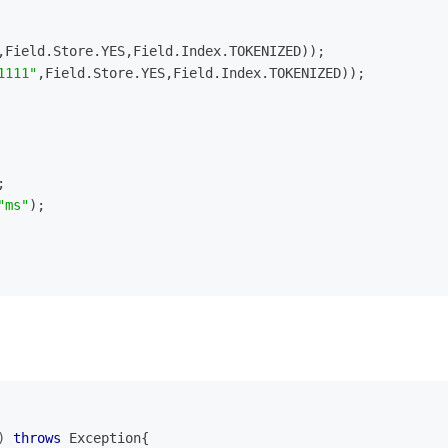
,Field.Store.YES,Field.Index.TOKENIZED));
1111"
,Field.Store.YES,Field.Index.TOKENIZED));
;
"ms"
);
)
throws
 Exception
{