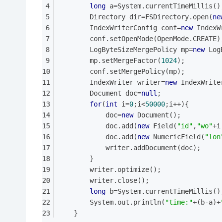
long
 a=System.currentTimeMillis()
		Directory dir=FSDirectory.open(
ne
		IndexWriterConfig conf=
new
 IndexW
		conf.setOpenMode(OpenMode.CREATE)
		LogByteSizeMergePolicy mp=
new
 Log
		mp.setMergeFactor(
1024
);
		conf.setMergePolicy(mp);
		IndexWriter writer=
new
 IndexWrite
		Document doc=
null
;
for
(
int
 i=
0
;i<
50000
;i++){
			doc=
new
 Document();
			doc.add(
new
 Field(
"id"
,
"wo"
+i
			doc.add(
new
 NumericField(
"lon
			writer.addDocument(doc);
		}
		writer.optimize();
		writer.close();
long
 b=System.currentTimeMillis()
		System.out.println(
"time:"
+(b-a)+
	}