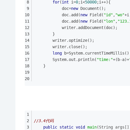
for
(
int
 i=
0
;i<
50000
;i++){
			doc=
new
 Document();
			doc.add(
new
 Field(
"id"
,
"wo"
+i
			doc.add(
new
 Field(
"lon"
,
"123.
			writer.addDocument(doc);
		}
		writer.optimize();
		writer.close();
long
 b=System.currentTimeMillis()
		System.out.println(
"time:"
+(b-a)+
	}
//3.4代码
public
static
void
main
(String args[]