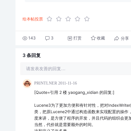
给本帖投票
143
3
打赏
分享
收藏
3 条
回复
请发表友善的回复…
PRINTLNER
2011-11-16
[Quote=引用 2 楼 yaogang_xidian 的回复:]
Lucene3为了更加方便和有针对性，把对IndexWrit
类，把原Lucene2中通过构造函数来实现配置的操作，独
度来讲，是方便了程序的开发，并且代码的组织会更
当然，代价就是需要额外的时间。
这和定义了许多类，……