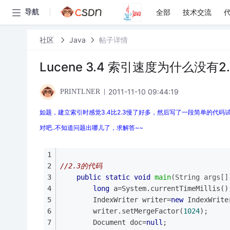
全部
技术交流
导航
社区
Java
帖子详情
Lucene 3.4 索引速度为什么没有2
2011-11-10 09:44:19
PRINTLNER
如题，建立索引时感觉3.4比2.3慢了好多，然后写了一段简单的代码试了一
对吧..不知道问题出哪儿了，求解答~~
//2.3的代码
public
static
void
main
(String args[]
long
 a=System.currentTimeMillis()
		IndexWriter writer=
new
 IndexWrite
		writer.setMergeFactor(
1024
);
		Document doc=
null
;