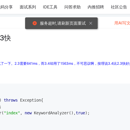
代码分享
面试系列
IDE工具
问答求助
内推招聘
社区公告
用AI写
服务超时,请刷新页面重试
.3快
下。2.3需要641ms，而3.4却用了1563ms，不可思议啊，按理说3.4比2.3快
)
throws
 Exception
{
;
r(
"index"
, 
new
 KeywordAnalyzer(),
true
);