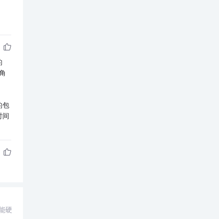
的
角
的包
时间
性能硬