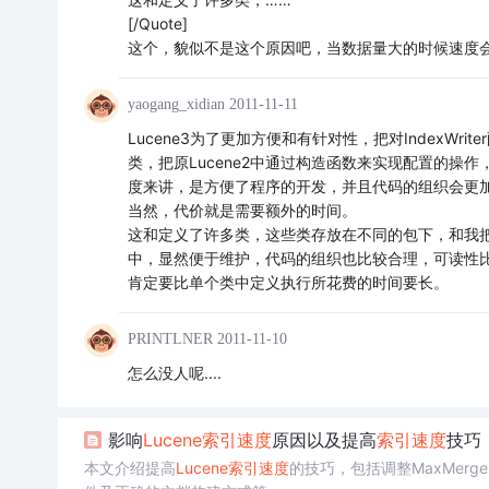
[/Quote]
这个，貌似不是这个原因吧，当数据量大的时候速度
yaogang_xidian
2011-11-11
Lucene3为了更加方便和有针对性，把对IndexWrit
类，把原Lucene2中通过构造函数来实现配置的操作，独
度来讲，是方便了程序的开发，并且代码的组织会更
当然，代价就是需要额外的时间。
这和定义了许多类，这些类存放在不同的包下，和我
中，显然便于维护，代码的组织也比较合理，可读性
肯定要比单个类中定义执行所花费的时间要长。
PRINTLNER
2011-11-10
怎么没人呢....
影响
Lucene
索引
速度
原因以及提高
索引
速度
技巧
本文介绍提高
Lucene
索引
速度
的技巧，包括调整MaxMergeD