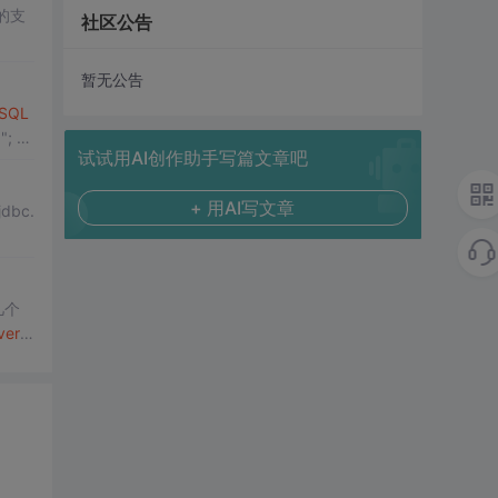
的支
社区公告
暂无公告
SQL
a
"; 你
试试用AI创作助手写篇文章吧
+ 用AI写文章
jdbc.
几个
ver
2