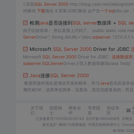
1.安装
SQL
Server
2000
持驱动
下载
地址 4.安装JDBC驱动 会产生
一个
sql
检测
java
是否连接到
SQL
server
数据库 +
SQL
se
Server
Driver"; String dbURL="jdbc:
sql
server
的数据库用户名 String us
Microsoft
SQL
Server
2000
Driver for JDBC
Microsoft
SQL
Server
2000
Driver for JDBC
连接数据库
sql
server
.
SQL
Server
Driver;//导入数据库驱动class Testj{ pub
Java
连接
SQL
Server
2000
数据库操作现在是项目开发的根本，学习
Java
首先应该学
属性就OK，说简单也简单，说复杂，其实也挺复杂的，而
000
为例，说说
Java
连接数据库
的基本方法，也记录一下心得
关于我
招贤纳
商务合
寻求报
协议专
们
士
作
道
区
公安备案号11010502030143
京ICP备19004658号
京网文〔
家长监护
网络110报警服务
中国互联网举报中心
Chro
©1999-2