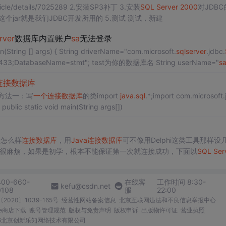
http://blog.csdn.net/debugm/article/details/7025289 2.安装SP3补丁 3.安装
SQL
Server
2000
对JDBC
jdbc.jar，这个jar就是我们JDBC开发所用的 5.测试 测试，新建
rver
数据库内置账户
sa
无法登录
由于比较简单： 所以直接上代码了。 public static void main(String [] args) { String driverName="com.microsoft.
sql
server
.jdbc.
: 127.0.0.1:1433;DatabaseName=stmt"; test为你的数据库名 String userName="
s
连接数据库
方法一：写
一个
连接数据库
的类import
java
.
sql
.*;import com.microsoft.
lic static void main(String args[])
会怎么样
连接数据库
，用
Java
连接数据库
可不像用Delphi这类工具那样设
且很麻烦，如果是初学，根本不能保证第一次就连接成功，下面以
SQL
Ser
。 1、
下载
SQL
Server
2000
driver for
400-660-
在线客
工作时间 8:30-
kefu@csdn.net
0108
服
22:00
2020〕1039-165号
经营性网站备案信息
北京互联网违法和不良信息举报中心
me商店下载
账号管理规范
版权与免责声明
版权申诉
出版物许可证
营业执照
026北京创新乐知网络技术有限公司