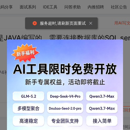
代码分享
面试系列
IDE工具
问答求助
内推招聘
社区公告
用AI写
服务超时,请刷新页面重试
AVA编写的，需要连接数据库的SQL ser
3 SP4补丁，请教怎么连接数据库
转发到动态
举报
写回
切换为时间