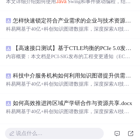
本文详细介绍如何使用
Java
Swing和事件驱动编程，结合T
imer类创建
一个
简易的赛车游戏。通过不断更新小车的位
置并重绘组件，实现了小车在窗体上的连续移动效果。
怎样快速锁定符合产业需求的企业与技术资源？.docx
科易网基于40亿+科创知识图谱数据库，深度探索AI技术
在技术转移、成果转化、技术经纪、知识产权、产业创
新、科技招商等垂直领域的多样化应用场景，研究科技创
【高速接口测试】基于CTLE均衡的PCIe 5.0发射机抖动测量方法：32 GT/s速率下精确评估硅基抖动分量的技术方案
新领域的AI+数智化解决方案，推动科技创新与产业创新
智能化发展。
内容概要：本文档是PCI-SIG发布的工程变更通知（EC
N），针对PCI Express 5.0规范中32.0 GT/s速率下的发送端
（Tx）抖动测量方法进行了更新。新方法采用“抖动测量模
科技中介服务机构如何利用知识图谱提升供需匹配精准度？.docx
式”替代原有的S参数去嵌入法，通过在被测通道应用基于
CTLE的均衡来减少因信道损耗导致的信号退化，从而更准
科易网基于40亿+科创知识图谱数据库，深度探索AI技术
确地评估由芯片内部随机和确定性源产生的抖动。该方法
在技术转移、成果转化、技术经纪、知识产权、产业创
利用测试通道中的时钟模式和其他通道的合规模式，避免
新、科技招商等垂直领域的多样化应用场景，研究科技创
了传统去嵌入过程中高频噪声放大带来的测量不准确性。
如何高效推进跨区域产学研合作与资源共享.docx
新领域的AI+数智化解决方案，推动科技创新与产业创新
对于2.5至16.0 GT/s速率，原有测量方法保持不变。; 适合
智能化发展。
科易网基于40亿+科创知识图谱数据库，深度探索AI技术
人群：从事高速接口设计、验证或测试的工程师，尤其是
在技术转移、成果转化、技术经纪、知识产权、产业创
涉及PC
新、科技招商等垂直领域的多样化应用场景，研究科技创
新领域的AI+数智化解决方案，推动科技创新与产业创新
说点什么…
智能化发展。