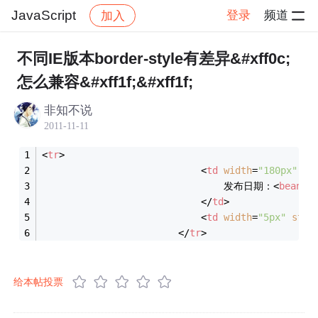
JavaScript
登录
频道
加入
帖子详情
社区
JavaScript
不同IE版本border-style有差异&#xff0c;
怎么兼容&#xff1f;&#xff1f;
非知不说
2011-11-11
<
tr
>
<
td
width
=
"180px"
st
								发布日期：
<
bean:w
</
td
>
<
td
width
=
"5px"
styl
</
tr
>
给本帖投票