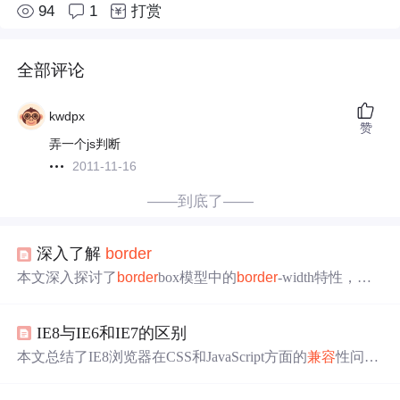
94
1
打赏
全部评论
kwdpx
赞
弄一个js判断
2011-11-16
——到底了——
深入了解
border
本文深入探讨了
border
box模型中的
border
-width特性，解
释了为何它不支持百分比，并介绍了
border
-
style
的各种类
型及其
兼容
性
差异
。此外，还分享了透明边框在解决布局
IE8与IE6和IE7的区别
问题和绘制图形方面的巧妙应用。
本文总结了IE8浏览器在CSS和JavaScript方面的
兼容
性问
题，包括对width和height参数的要求、
border
-
style
的效
果、无序列表的距离变化等。同时对比了IE8与IE6、IE7之