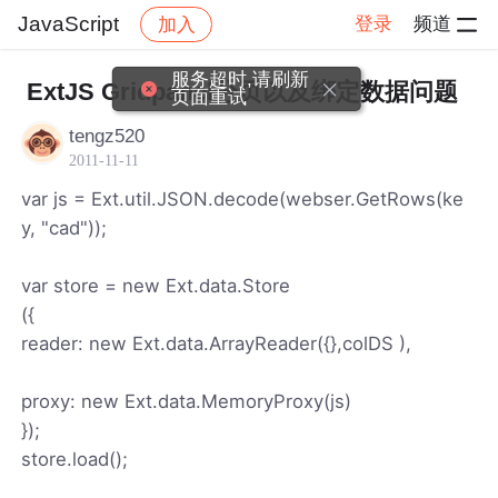
JavaScript
登录
频道
加入
帖子详情
社区
JavaScript
服务超时,请刷新
ExtJS Gridpanel分页以及绑定数据问题
页面重试
tengz520
2011-11-11
var js = Ext.util.JSON.decode(webser.GetRows(ke
y, "cad"));
var store = new Ext.data.Store
({
reader: new Ext.data.ArrayReader({},colDS ),
proxy: new Ext.data.MemoryProxy(js)
});
store.load();