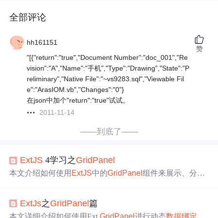
全部评论
hh161151
赞
"[{"return":"true","Document Number":"doc_001","Re
vision":"A","Name":"手机","Type":"Drawing","State":"P
reliminary","Native File":"~vs9283.sql","Viewable Fil
e":"ArasIOM.vb","Changes":"0"}
在json中加个"return":"true"试试。
2011-11-14
——到底了——
ExtJS
4学习之
Grid
Panel
本文介绍如何使用
ExtJS
中的
Grid
Panel
组件来展示、分
组、
分页
数据
，并添加复选框选择功能。
ExtJs
之
Grid
Panel
篇
本文详细介绍如何使用Ext
Grid
Panel
进行动态
数据
绑定
及