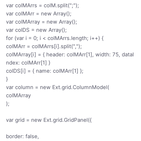
var colMArrs = colM.split(";");
var colMArr = new Array();
var colMArray = new Array();
var colDS = new Array();
for (var i = 0; i < colMArrs.length; i++) {
colMArr = colMArrs[i].split(",");
colMArray[i] = { header: colMArr[1], width: 75, dataI
ndex: colMArr[1] }
colDS[i] = { name: colMArr[1] };
}
var column = new Ext.grid.ColumnModel(
colMArray
);
var grid = new Ext.grid.GridPanel({
border: false,