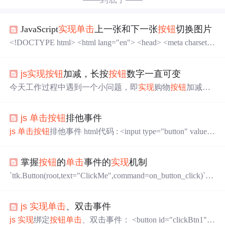
JavaScript
实现
单击
上一张和下一张
按钮
切换图片
<!DOCTYPE html> <html lang="en"> <head> <meta charset
="UTF-8"> <title>Title</title> </head> <body> <script type="te
xt/javascript"> wind...
js
实现
按钮
加减，长按
按钮
数字一直可变
今天工作过程中遇到一个小问题，即
实现
购物
按钮
加减，
单击
数据+/-1，长按时会按时间来每秒+/-1。
实现
后如图所
示： 购物
按钮
显示代码如下： <div class="input-group" style
js
单击
按钮
排他事件
="width:146px;margin-left: 130px;"> <span class="input-group-
btn"> ...
js
单击
按钮
排他事件 html代码 : <input type="button" value
="绿了"/> <input type="button" value="绿了"/> <input type
="button" value="绿了"/> <input type="button" value="绿了"/
掌握
按钮
的
单击
事件的
实现
机制
> <input type="button" value="绿了"/> <input type="button" v
alue
`ttk.Button(root,text="ClickMe",command=on_button_click)`创
建一个
按钮
，并通过`command=on_button_click`将`on_butto
n_click`函数绑定到
按钮
的
单击
事件上。在Tkinter中，
按钮
js
实现
单击
、双击事件
的
单击
事件是通过**回调函数**（callbackfunction）的机制
来
实现
的。使用以上步骤，当用户
单击
按钮
时，就会触发
js
实现
绑定
按钮
单击
、双击事件： <button id="clickBtn1">