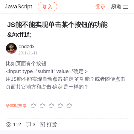
JavaScript
登录
频道
加入
帖子详情
社区
JavaScript
JS能不能实现单击某个按钮的功能
&#xff1f;
cndzdx
2011-11-11
比如页面有个按钮:
<input type='submit' value='确定'>
用JS能不能实现自动点击‘确定’的功能？或者随便点击
页面其它地方和占击‘确定’是一样的？
给本帖投票
112
3
打赏