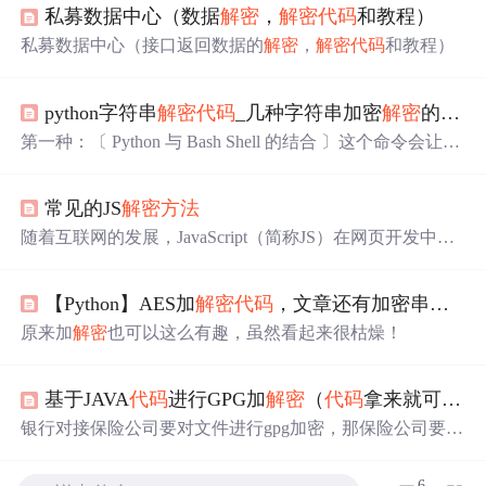
私募数据中心（数据
解密
，
解密
代码
和教程）
私募数据中心（接口返回数据的
解密
，
解密
代码
和教程）
python字符串
解密
代码
_几种字符串加密
解密
的
方法
第一种：〔 Python 与 Bash Shell 的结合 〕这个命令会让你
输入一个字符串，然后会再输出一串加密了的数字。加密
代码
[照直输入]:python -c 'print reduce(lambda a,b: a*256+ord
常见的JS
解密
方法
(b), raw_input("string: "), 0)'
解密
代码
[数字后+P]：dc -e 输出
的数字P第二种：〔 应该是纯 Bash Shell，含 VIM ...
随着互联网的发展，JavaScript（简称JS）在网页开发中的
应用越来越广泛。然而，为了保护
代码
的安全性和商业利
益，很多开发者会使用加密技术来保护自己的JS
代码
。在
【Python】AES加
解密
代码
，文章还有加密串等你来
这篇文章中，我们将介绍一些常见的JS
解密
方法
，帮助读
者更好地理解和应对这些加密技术。
原来加
解密
也可以这么有趣，虽然看起来很枯燥！
基于JAVA
代码
进行GPG加
解密
（
代码
拿来就可以用）
银行对接保险公司要对文件进行gpg加密，那保险公司要进
行
解密
了。 原来想的方案是用java
代码
编写cmd命令然后执
行bat文件，生成指定的文件夹下。这样的话有几个弊端：
6