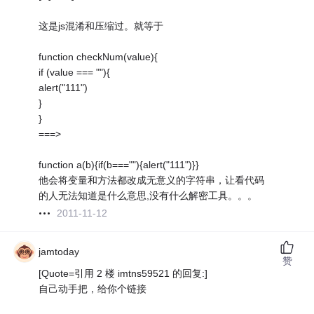
这是js混淆和压缩过。就等于
function checkNum(value){
if (value === ""){
alert("111")
}
}
===>
function a(b){if(b===""){alert("111")}}
他会将变量和方法都改成无意义的字符串，让看代码
的人无法知道是什么意思,没有什么解密工具。。。
2011-11-12
jamtoday
赞
[Quote=引用 2 楼 imtns59521 的回复:]
自己动手把，给你个链接