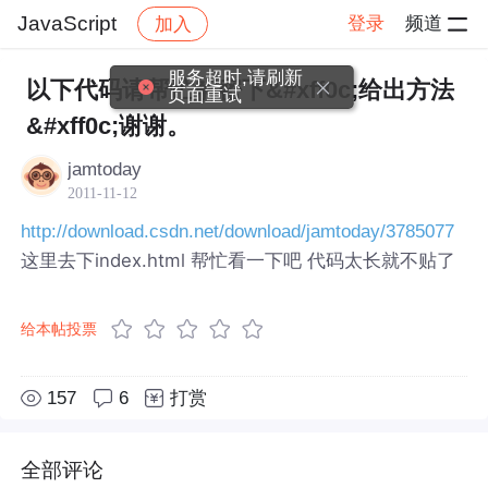
JavaScript
登录
频道
加入
帖子详情
社区
JavaScript
服务超时,请刷新
以下代码请帮忙解密下&#xff0c;给出方法
页面重试
&#xff0c;谢谢。
jamtoday
2011-11-12
http://download.csdn.net/download/jamtoday/3785077
这里去下index.html 帮忙看一下吧 代码太长就不贴了
给本帖投票
157
6
打赏
全部评论