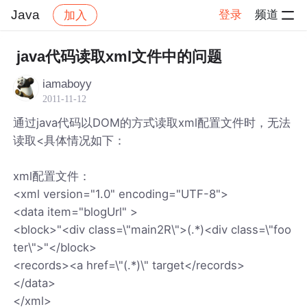
Java
登录
频道
加入
帖子详情
社区
Java
java代码读取xml文件中的问题
iamaboyy
2011-11-12
通过java代码以DOM的方式读取xml配置文件时，无法
读取<具体情况如下：
xml配置文件：
<xml version="1.0" encoding="UTF-8">
<data item="blogUrl" >
<block>"<div class=\"main2R\">(.*)<div class=\"foo
ter\">"</block>
<records><a href=\"(.*)\" target</records>
</data>
</xml>