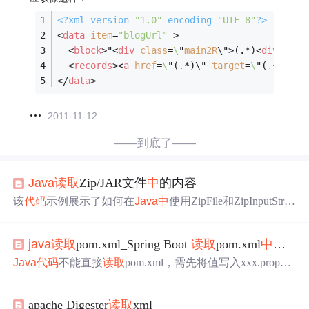
<?
xml version=
"1.0"
 encoding=
"UTF-8"
?>
<
data
item
=
"blogUrl"
 >
<
block
>
"
<
div
class
=
\
"
main2R
\">
(.*)
<
div
clas
<
records
>
<
a
href
=
\
"(
.
*)\" 
target
=
\
"(
.
*)\"/>
</
data
>
2011-11-12
——到底了——
Java
读取
Zip/JAR文件
中
的内容
该
代码
示例展示了如何在
Java
中
使用ZipFile和ZipInputStrea
m来
读取
JAR文件
中
的特定
XML文件
，解决了直接用JarFile
无法
读取
的
问题
。通过遍历ZIP条目，找到匹配的
XML文件
java
读取
pom.xml_Spring Boot
读取
pom.xml
中
的值
并将其内容写入目标文件。
Java
代码
不能直接
读取
pom.xml，需先将值写入xxx.properti
es再
读取
。本文介绍如何将pom.xml的version标签写入prope
rties，以及如何处理资源过滤
问题
，并展示如何通过Spring
apache Digester
读取
xml
Boot的@Value注解
读取
properties文件
中
的值。