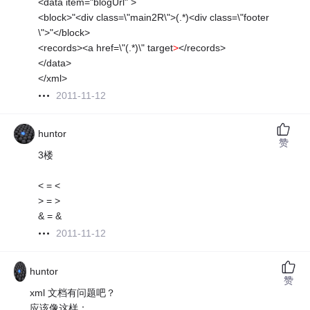
<data item="blogUrl" >
<block>"<div class=\"main2R\">(.*)<div class=\"footer
\">"</block>
<records><a href=\"(.*)\" target
>
</records>
</data>
</xml>
2011-11-12
huntor
赞
3楼
< = <
> = >
& = &
2011-11-12
huntor
赞
xml 文档有问题吧？
应该像这样：