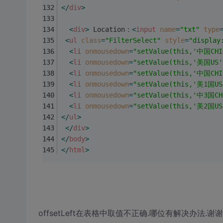
</
div
>
<
div
>
 Location：
<
input
name
=
"txt"
type
<
ul
class
=
"FilterSelect"
style
=
"display
<
li
onmousedown
=
"setValue(this,'中国CHI
<
li
onmousedown
=
"setValue(this,'美国US'
<
li
onmousedown
=
"setValue(this,'中国CHI
<
li
onmousedown
=
"setValue(this,'美1国US
<
li
onmousedown
=
"setValue(this,'中3国CH
<
li
onmousedown
=
"setValue(this,'美2国US
</
ul
>
</
div
>
</
body
>
</
html
>
offsetLeft在表格中取值不正确.哪位有解决办法.谢