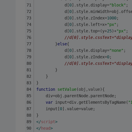
			d[
0
].style.display=
"block"
;
			d[
0
].style.minWidth=obj.offs
			d[
0
].style.zIndex=
1000
;
			d[
0
].style.left=x+
"px"
;
			d[
0
].style.top=(y+
25
)+
"px"
;
//d[0].style.cssText="displa
		}
else
{
			d[
0
].style.display=
"none"
;
			d[
0
].style.zIndex=
0
;
//d[0].style.cssText="displa
		}
	}
}
function
setValue
(
obj,value
)
{
	div=obj.parentNode.parentNode;
var
 input=div.getElementsByTagName(
"
	input[
0
].value=value;
}
</
script
>
</
head
>