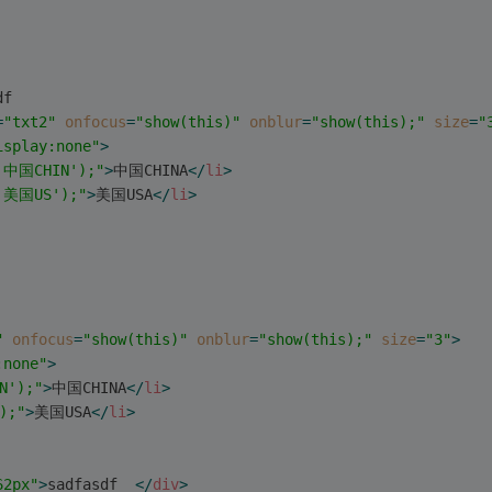
df
=
"txt2"
onfocus
=
"show(this)"
onblur
=
"show(this);"
size
=
"
isplay:none"
>
,'中国CHIN');"
>
中国CHINA
</
li
>
,'美国US');"
>
美国USA
</
li
>
"
onfocus
=
"show(this)"
onblur
=
"show(this);"
size
=
"3"
>
:none"
>
N');"
>
中国CHINA
</
li
>
);"
>
美国USA
</
li
>
62px"
>
sadfasdf  
</
div
>