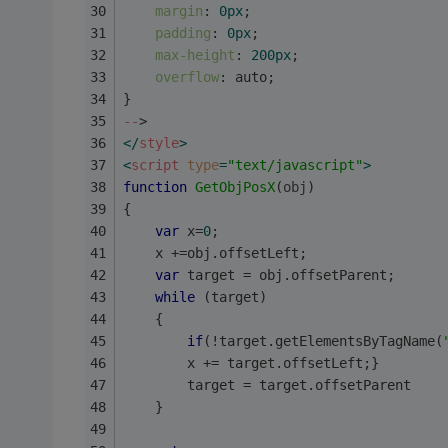
margin
: 
0px
;
padding
: 
0px
;
max-height
: 
200px
;
overflow
: auto;
}
--
>
</
style
>
<
script
type
=
"text/javascript"
>
function
GetObjPosX
(
obj
)
{
var
 x=
0
;
	x +=obj.offsetLeft;
var
 target = obj.offsetParent;
while
 (target)
    {
if
(!target.getElementsByTagName(
        x += target.offsetLeft;}
        target = target.offsetParent
    }