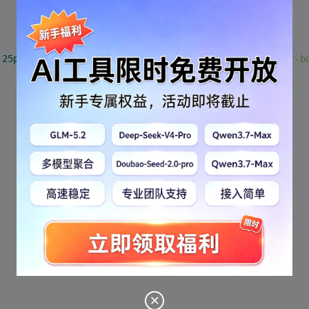
:
25px
;
text-indent
:
15px
;
margin
: 
0px
;
padding
: 
0px
;
border-b