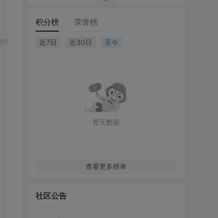
积分榜
荣誉榜
ottom
:
1px
 dashed 
#ccc
;
color
:
#666
;
cursor
:pointer;
近7日
近30日
至今
暂无数据
查看更多榜单
社区公告