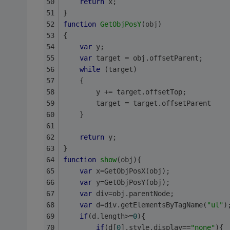
return
 x;
}
function
GetObjPosY
(
obj
)
{
var
 y;
var
 target = obj.offsetParent;
while
 (target)
    {
        y += target.offsetTop;
        target = target.offsetParent
    }
return
 y;
}
function
show
(
obj
)
{
var
 x=GetObjPosX(obj);
var
 y=GetObjPosY(obj);
var
 div=obj.parentNode;
var
 d=div.getElementsByTagName(
"ul"
)
if
(d.length>=
0
){
if
(d[
0
].style.display==
"none"
){