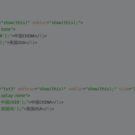
=
"show(this)"
onblur
=
"show(this);"
>
:none"
>
N');"
>
中国CHINA
</
li
>
);"
>
美国USA
</
li
>
=
"txt3"
onfocus
=
"show(this)"
onblur
=
"show(this);"
size
=
"
isplay:none"
>
,'中国CHIN');"
>
中国CHINA
</
li
>
,'美国US');"
>
美国USA
</
li
>