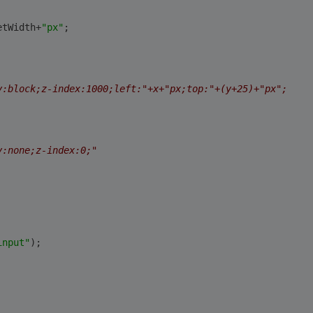
etWidth+
"px"
;
y:block;z-index:1000;left:"+x+"px;top:"+(y+25)+"px";
y:none;z-index:0;"
input"
);