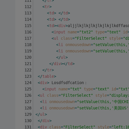
</
tr
>
<
tr
>
<
td
>
</
td
>
<
td
>
</
td
>
<
td
>
<
div
>
aljjlkjlkjlkjlkjlkjlkdffas
<
input
name
=
"txt2"
type
=
"text"
id
<
ul
class
=
"FilterSelect"
style
=
"d
<
li
onmousedown
=
"setValue(this
<
li
onmousedown
=
"setValue(this
</
ul
>
</
div
>
</
td
>
</
tr
>
</
table
>
<
div
>
 Losdfsdfcation：
<
input
name
=
"txt"
type
=
"text"
id
=
"txt
<
ul
class
=
"FilterSelect"
style
=
"display
<
li
onmousedown
=
"setValue(this,'中国CHI
<
li
onmousedown
=
"setValue(this,'美国US'
</
ul
>
</
div
>
<
div
class
=
"FilterSelect"
style
=
"left:1