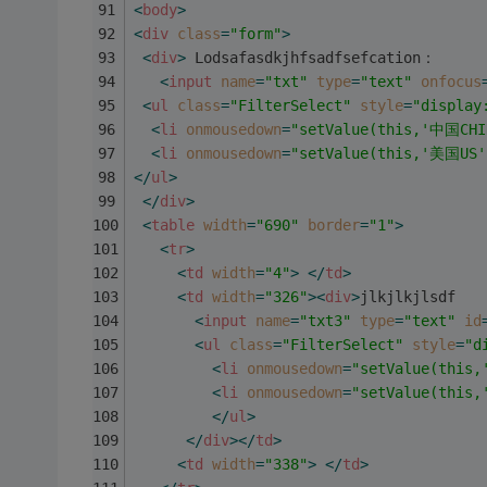
<
body
>
<
div
class
=
"form"
>
<
div
>
 Lodsafasdkjhfsadfsefcation：
<
input
name
=
"txt"
type
=
"text"
onfocus
<
ul
class
=
"FilterSelect"
style
=
"display
<
li
onmousedown
=
"setValue(this,'中国CHI
<
li
onmousedown
=
"setValue(this,'美国US'
</
ul
>
</
div
>
<
table
width
=
"690"
border
=
"1"
>
<
tr
>
<
td
width
=
"4"
>
</
td
>
<
td
width
=
"326"
>
<
div
>
jlkjlkjlsdf
<
input
name
=
"txt3"
type
=
"text"
id
<
ul
class
=
"FilterSelect"
style
=
"d
<
li
onmousedown
=
"setValue(this
<
li
onmousedown
=
"setValue(this
</
ul
>
</
div
>
</
td
>
<
td
width
=
"338"
>
</
td
>