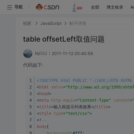
全部
博文收录
A
导航
社区
JavaScript
帖子详情
table offsetLeft取值问题
2011-11-12 05:40:56
hljt512
代码如下:
<!DOCTYPE html PUBLIC "-//W3C//DTD XHTML
<
html
xmlns
=
"http://www.w3.org/1999/xhtm
<
head
>
<
meta
http-equiv
=
"Content-Type"
content
=
<
title
>
输入框提示列表效果
</
title
>
<
style
type
=
"text/css"
>
<!
--
body
{
background
:
#fff
;