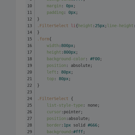
margin
: 
0px
;
padding
: 
0px
;
}
.FilterSelect
li
{
height
:
25px
;
line-height
}
.form
{
width
:
800px
;
height
:
800px
;
background-color
: 
#F00
;
position
: absolute;
left
: 
80px
;
top
: 
80px
;
}
.FilterSelect
 {
list-style-type
: none;
cursor
:pointer;
position
:absolute;
border
:
1px
 solid 
#666
;
background
:
#fff
;