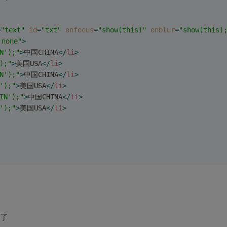
=
"text"
id
=
"txt"
onfocus
=
"show(this)"
onblur
=
"show(this)
:none"
>
N');"
>
中国CHINA
</
li
>
);"
>
美国USA
</
li
>
N');"
>
中国CHINA
</
li
>
');"
>
美国USA
</
li
>
IN');"
>
中国CHINA
</
li
>
');"
>
美国USA
</
li
>
谢了