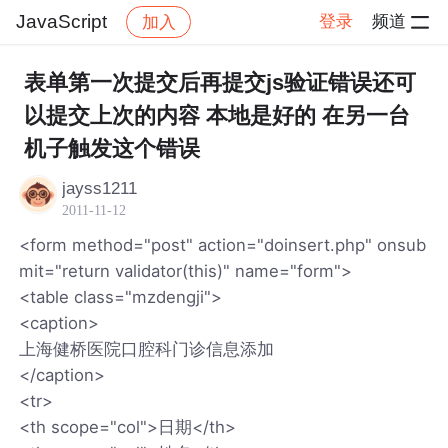
JavaScript
登录
频道
加入
帖子详情
社区
JavaScript
表单第一次提交后再提交js验证错误还可
以提交上次的内容 本地是好的 在另一台
机子触发这个错误
jayss1211
2011-11-12
<form method="post" action="doinsert.php" onsub
mit="return validator(this)" name="form">
<table class="mzdengji">
<caption>
上海健桥医院口腔科门诊信息添加
</caption>
<tr>
<th scope="col">日期</th>