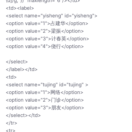
\d]/g,''))" maxlength="6"/></td>
<td><label>
<select name="yisheng" id="yisheng">
<option value="1">占建华</option>
<option value="2">梁振</option>
<option value="3">计春英</option>
<option value="4">侥行</option>
</select>
</label></td>
<td>
<select name="tujing" id="tujing" >
<option value="1">网络</option>
<option value="2">门诊</option>
<option value="3">朋友</option>
</select></td>
</tr>
<tr>