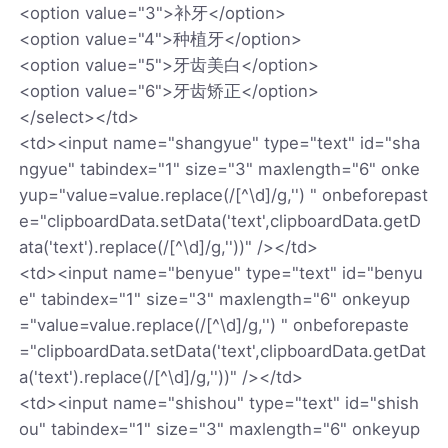
<option value="3">补牙</option>
<option value="4">种植牙</option>
<option value="5">牙齿美白</option>
<option value="6">牙齿矫正</option>
</select></td>
<td><input name="shangyue" type="text" id="sha
ngyue" tabindex="1" size="3" maxlength="6" onke
yup="value=value.replace(/[^\d]/g,'') " onbeforepast
e="clipboardData.setData('text',clipboardData.getD
ata('text').replace(/[^\d]/g,''))" /></td>
<td><input name="benyue" type="text" id="benyu
e" tabindex="1" size="3" maxlength="6" onkeyup
="value=value.replace(/[^\d]/g,'') " onbeforepaste
="clipboardData.setData('text',clipboardData.getDat
a('text').replace(/[^\d]/g,''))" /></td>
<td><input name="shishou" type="text" id="shish
ou" tabindex="1" size="3" maxlength="6" onkeyup