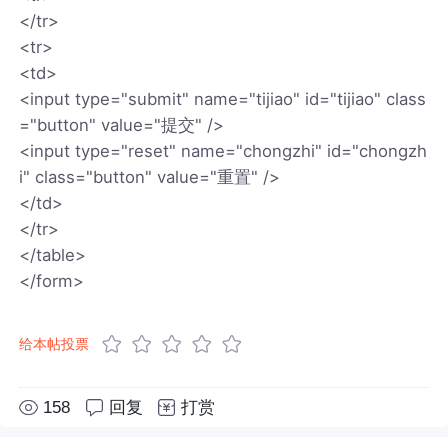
</tr>
<tr>
<td>
<input type="submit" name="tijiao" id="tijiao" class
="button" value="提交" />
<input type="reset" name="chongzhi" id="chongzh
i" class="button" value="重置" />
</td>
</tr>
</table>
</form>
给本帖投票
158
回复
打赏