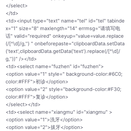
</select>
</td>
<td><input type="text" name="tel" id="tel" tabinde
x="1" size="8" maxlength="14" errmsg="请填写电
话" valid="required" onkeyup="value=value.replace
(/[^\d]/g,'') " onbeforepaste="clipboardData.setData
('text',clipboardData.getData('text').replace(/[^\d]/
g,''))" /></td>
<td><select name="fuzhen" id="fuzhen">
<option value="1" style=" background-color:#6C0;
color:#FFF">初诊</option>
<option value="2" style="background-color:#F30;
color:#FFF">复诊</option>
</select></td>
<td><select name="xiangmu" id="xiangmu" >
<option value="1">洗牙</option>
<option value="2">拔牙</option>