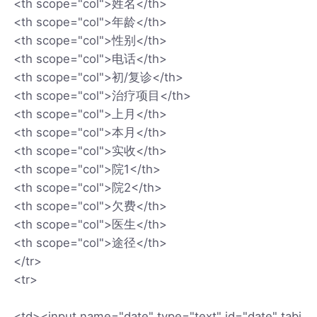
<th scope="col">姓名</th>
<th scope="col">年龄</th>
<th scope="col">性别</th>
<th scope="col">电话</th>
<th scope="col">初/复诊</th>
<th scope="col">治疗项目</th>
<th scope="col">上月</th>
<th scope="col">本月</th>
<th scope="col">实收</th>
<th scope="col">院1</th>
<th scope="col">院2</th>
<th scope="col">欠费</th>
<th scope="col">医生</th>
<th scope="col">途径</th>
</tr>
<tr>
<td><input name="date" type="text" id="date" tabi