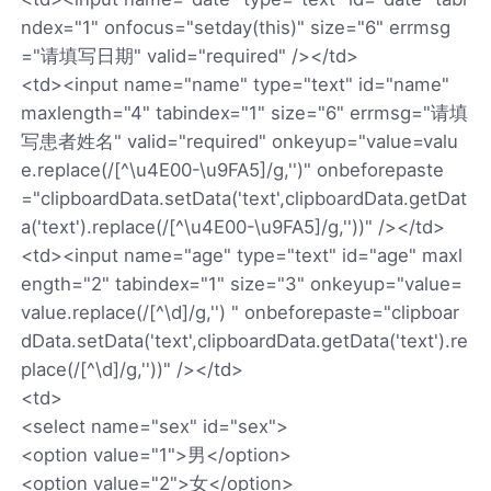
ndex="1" onfocus="setday(this)" size="6" errmsg
="请填写日期" valid="required" /></td>
<td><input name="name" type="text" id="name"
maxlength="4" tabindex="1" size="6" errmsg="请填
写患者姓名" valid="required" onkeyup="value=valu
e.replace(/[^\u4E00-\u9FA5]/g,'')" onbeforepaste
="clipboardData.setData('text',clipboardData.getDat
a('text').replace(/[^\u4E00-\u9FA5]/g,''))" /></td>
<td><input name="age" type="text" id="age" maxl
ength="2" tabindex="1" size="3" onkeyup="value=
value.replace(/[^\d]/g,'') " onbeforepaste="clipboar
dData.setData('text',clipboardData.getData('text').re
place(/[^\d]/g,''))" /></td>
<td>
<select name="sex" id="sex">
<option value="1">男</option>
<option value="2">女</option>