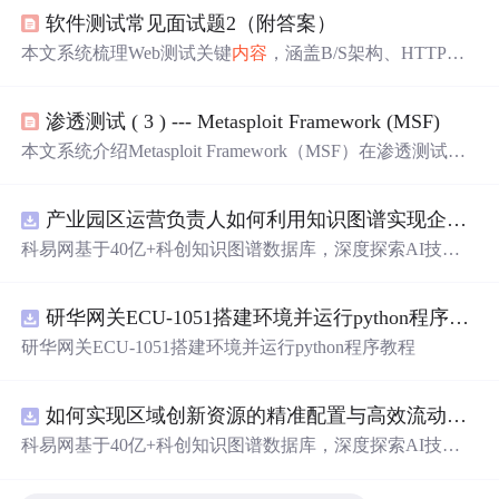
软件测试常见面试题2（附答案）
本文系统梳理Web测试关键
内容
，涵盖B/S架构、HTTP协
议（状态码、GET/POST区别、缓存与性能字段）、Web U
I与
表单
测试要点、
验证
码与业务功能测试方法；介绍主流
渗透测试 ( 3 ) --- Metasploit Framework (MSF)
Web服务器（Apache、Nginx、Tomcat）及其配置与日志；
解析DNS解析流程、Web性能指标（LCP、FID等）及ab、
本文系统介绍Metasploit Framework（MSF）在渗透测试中
JMeter工具用法；并覆盖安全性测试维度、常用工具（App
的核心应用，涵盖框架简介、安装配置、靶机环境搭建；
Scan、Burp Suite、ZAP）及漏洞类型，同时说明Fiddler与t
详细解析msfconsole、msfvenom、msfdb等核心命令；深入
cpdump抓包差异、Cookie机制及超链接测试等核心技术
产业园区运营负责人如何利用知识图谱实现企业精准对接与协同？.docx
讲解Auxiliary、Exploit、Post、Payload四大模块功能与实战
点。
用法；覆盖信息收集、漏洞扫描（Nmap/Nessus集成）、漏
科易网基于40亿+科创知识图谱数据库，深度探索AI技术
洞利用（MS17-010、Log4j2等）、Meterpreter后渗透（提
在技术转移、成果转化、技术经纪、知识产权、产业创
权、哈希抓取、持久化、内网横向移动）及免杀技术（编
新、科技招商等垂直领域的多样化应用场景，研究科技创
码器、UPX加壳、绕过EDR）。
内容
聚焦红队实战标准流
研华网关ECU-1051搭建环境并运行python程序教程
新领域的AI+数智化解决方案，推动科技创新与产业创新
程，强调工具链协同与自动化能力。
智能化发展。
研华网关ECU-1051搭建环境并运行python程序教程
如何实现区域创新资源的精准配置与高效流动？.docx
科易网基于40亿+科创知识图谱数据库，深度探索AI技术
在技术转移、成果转化、技术经纪、知识产权、产业创
新、科技招商等垂直领域的多样化应用场景，研究科技创