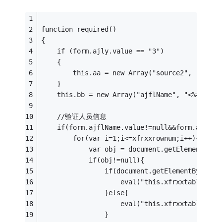
function required()
{	
	if (form.ajly.value == "3")
	{
		this.aa = new Array("source2", "<%=
	}
	this.bb = new Array("ajflName", "<%=Erro
	//验证人员信息
	if(form.ajflName.value!=null&&form.ajflNa
		for(var i=1;i<=xfrxxrownum;i++){
			var obj = document.getElementByI
			if(obj!=null){
				if(document.getElementById(
					eval("this.xfrxxtable
				}else{
					eval("this.xfrxxtable
				}