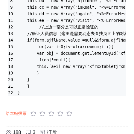
	this.bb = new Array("ajflName", "<%=ErrorMe
	this.cc = new Array("isReal", "<%=ErrorMes
	this.dd = new Array("again", "<%=ErrorMess
	this.ee = new Array("visit", "<%=ErrorMessa
         //上边一部分是可以正常验证的
	//验证人员信息（这里是需要动态去查找页面上的对象进
	if(form.ajflName.value!=null&&form.ajflName.
		for(var i=0;i<=xfrxxrownum;i++){
		var obj = document.getElementById("xfrx
		if(obj!=null){
		this.[a+i]=new Array("xfrxxtabletjrx
		}
	}
	}
}
给本帖投票
188
3
打赏