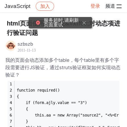
JavaScript
登录
频道
加入
帖子详情
社区
JavaScript
服务超时,请刷新
html页面使用JS验证&#xff0c;对动态项进
页面重试
行验证问题
szbszb
2011-11-13
我的页面会动态添加多个table，每个table里有多个字
段需要进行JS验证，通过struts验证框架如何实现动态
验证？
function required()
{	
	if (form.ajly.value == "3")
	{
		this.aa = new Array("source2", "<%=Err
	}