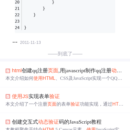
			}
		}
	}
}
2011-11-13
——到底了——
html
创建qq注册
页面
,用javascript制作qq注册
动态
页
本文介绍如何
使用
HTML
、CSS及JavaScript实现一个QQ风
格的注册
页面
，包含
动态
图片切换、响应式布局调整及用
户输入
验证
等功能。
使用
JS
实现表单
验证
本文介绍了一个注册
页面
的表单
验证
功能实现，通过
HTM
L
、CSS和JavaScript完成用户输入的有效性检查，包括用户
名、密码、Email、真实姓名和手机号的格式
验证
。
创建交互式
动态
验证
码的JavaScript教程
本教程聚焦于结合
HTML
5 Canvas元素，
使用
JavaScript实现