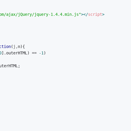
om/ajax/jQuery/jquery-1.4.4.min.js"
>
</
script
>
ction
(
j,m
)
{
0
].outerHTML) == 
-1
)
uterHTML;