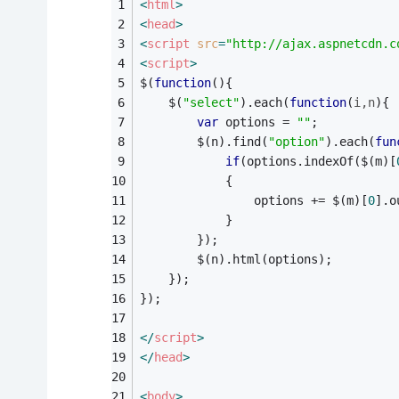
<
html
>
<
head
>
<
script
src
=
"http://ajax.aspnetcdn.c
<
script
>
$(
function
(
)
{
    $(
"select"
).each(
function
(
i,n
)
{
var
 options = 
""
;
        $(n).find(
"option"
).each(
fun
if
(options.indexOf($(m)[
            {
                options += $(m)[
0
].o
            }
        });
        $(n).html(options);
    });
});
</
script
>
</
head
>
<
body
>