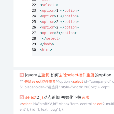
<
select
 >
<
option
>
1 
</
option
>
<
option
>
1 
</
option
>
<
option
>
2 
</
option
>
<
option
>
2 
</
option
>
<
option
>
3
</
option
>
</
select
>
</
body
>
<
html
>
jquery去
重复
如何
去除
select
控件
重复
的option
#1.
去除
select
控件
重复
的option <
select
id="companyId" onchange
5" placeholder="请选择" style="width: 200px;"> <opti...
select
2
js
动态追加 初始化下拉
选项
<
select
id="staffKV_id" class="form-control
select
2-multi
ent' }, { id: 1, text: 'bug' }, {...