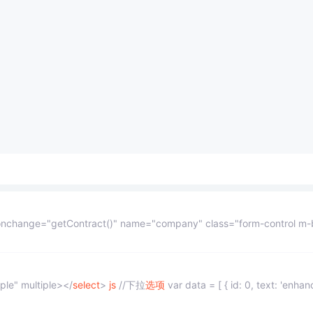
="getContract()" name="company" class="form-control m-bot1
ple" multiple></
select
>
js
//下拉
选项
var data = [ { id: 0, text: 'enhancem