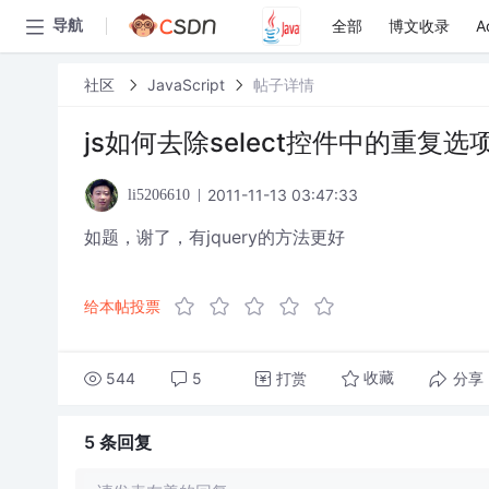
全部
博文收录
A
导航
社区
JavaScript
帖子详情
js如何去除select控件中的重复选
2011-11-13 03:47:33
li5206610
如题，谢了，有jquery的方法更好
给本帖投票
544
5
打赏
分享
收藏
5 条
回复