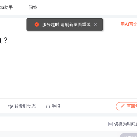
da助手
问答
用AI写
项？
转发到动态
举报
写回
切换为时间