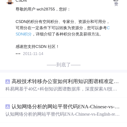
CSDN
赞
尊敬的用户 wch28755，您好：
CSDN的积分有空间积分、专家分、资源分和可用分，
可用分在一定条件下可以转换为资源分，您可以参考
C
SDN积分
，详细介绍了各种积分分类及获得方法。
感谢您支持CSDN 社区！
2011-11-14
——到底了——
高校技术转移办公室如何利用知识图谱精准定位产业需求与技术适配点？.docx
科易网基于40亿+科创知识图谱数据库，深度探索AI技术
在技术转移、成果转化、技术经纪、知识产权、产业创
新、科技招商等垂直领域的多样化应用场景，研究科技创
认知网络分析的网站平替代码ENA-Chinese-vs-English-reproducible.zip
新领域的AI+数智化解决方案，推动科技创新与产业创新
智能化发展。
认知网络分析的网站平替代码ENA-Chinese-vs-English-repro
ducible.zip