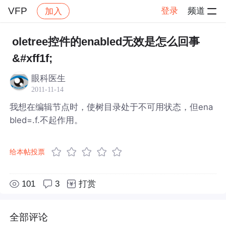
VFP
登录
频道
加入
帖子详情
社区
VFP
oletree控件的enabled无效是怎么回事
&#xff1f;
眼科医生
2011-11-14
我想在编辑节点时，使树目录处于不可用状态，但ena
bled=.f.不起作用。
给本帖投票
101
3
打赏
全部评论