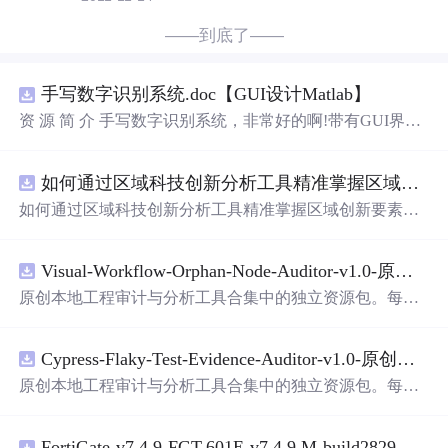
——到底了——
手写数字识别系统.doc【GUI设计Matlab】
资 源 简 介 手写数字识别系统，非常好的啊!带有GUI界
面，使用方便! 详 情 说 明 用这个手写数字识别系统，你可
以轻松地识别手写数字。这个系统不仅功能强大，而且还
如何通过区域科技创新分析工具精准掌握区域创新要素分布与产业链融合现状？.docx
带有直观的图形用户界面（GUI），非常容易使用。你只
需要将手写数字输入系统，它将立即给出准确的识别结
如何通过区域科技创新分析工具精准掌握区域创新要素分
果。这个系统可以在各种场景中使用，无论是学校、工作
布与产业链融合现状？
还是日常生活，都能为你提供快速和准确的识别服务。它
是一个非常方便和实用的工具，你一定会喜欢它的！
Visual-Workflow-Orphan-Node-Auditor-v1.0-原创源码与文档.zip
原创本地工程审计与分析工具合集中的独立资源包。每个
ZIP包含完整源码、3项自动化测试、可复现合成示例、离
线HTML、JSON与SVG报告、1080×720真实运行效果图、
Cypress-Flaky-Test-Evidence-Auditor-v1.0-原创源码与文档.zip
README、运行说明、功能清单、MIT License及原创与授
权声明。解压后进入project目录，执行npm test验证算法，
原创本地工程审计与分析工具合集中的独立资源包。每个
执行npm run report生成报告，也可通过本地静态服务器打
ZIP包含完整源码、3项自动化测试、可复现合成示例、离
开网页。运行时零第三方依赖，不包含热点产品或开源项
线HTML、JSON与SVG报告、1080×720真实运行效果图、
目源码、Logo、官方截图、论文、生产日志或其他受限素
FortiGate-v7.4.9-FGT-601E-v7.4.9.M-build2829-FORTINET.out