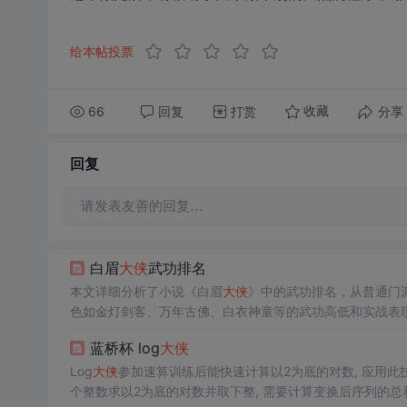
给本帖投票
66
回复
打赏
分享
收藏
回复
请发表友善的回复…
白眉
大侠
武功排名
本文详细分析了小说《白眉
大侠
》中的武功排名，从普通门
色如金灯剑客、万年古佛、白衣神童等的武功高低和实战表
蓝桥杯 log
大侠
Log
大侠
参加速算训练后能快速计算以2为底的对数, 应用此
个整数求以2为底的对数并取下整, 需要计算变换后序列的总