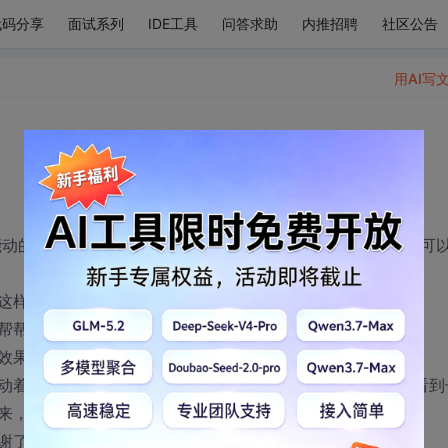
代码分享
面试系列
IDE工具
问答求助
内推招聘
社区公告
用AI写
法就可以，用java 3d也可以 或者jmoneny 什么做都可
这样的图形，
帮帮忙了。
效果就好，麻烦大家了，
动着，从长方体后面可以看到前方长方体的移动轨迹，还有看到
来，就是这样的东西，麻烦大家了
谢了