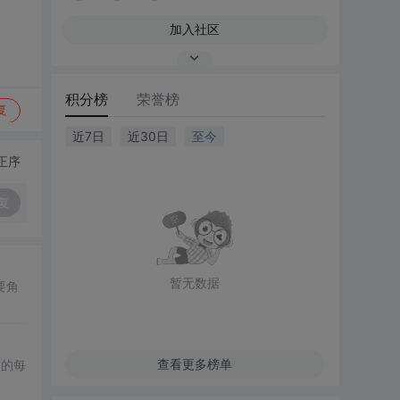
加入社区
积分榜
荣誉榜
复
近7日
近30日
至今
正序
复
暂无数据
要角
查看更多榜单
间的每