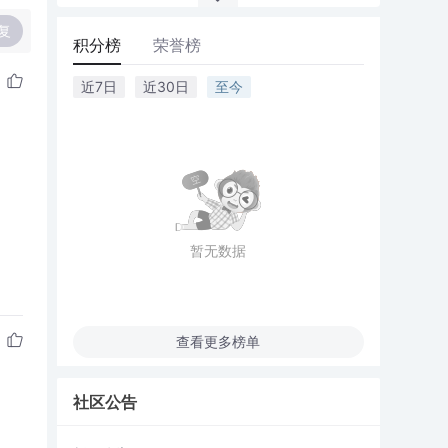
复
积分榜
荣誉榜
近7日
近30日
至今
暂无数据
查看更多榜单
社区公告