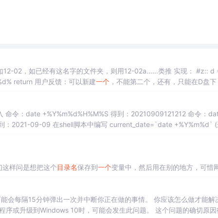
-02，如已经有这名字的文件夹，则用12-02a......类推 实现： #z:: d =%A
_MM%-%A_DD% FileCreateDir, d:\%d% Sleep,200 run d:\%d% return 用户反馈：可以新建
一个
，不能第二个，还有，只能在D盘下
的`号不是单引号，而是键盘左上角~键的顿号) 得到：20210909 在ssh脚本中编写
一个
带
日期
的文件
目录
#
当前
日期
current
我们这样问是想把这个
目录
名
保存到
一个
变量中，然后用在别的地方，可惜
单的一句话，呵呵：
能会每隔15分钟弹出一次并中断你正在做的事情。 你应该怎么做才能解
示程序或升级到Windows 10时，可能会发生此问题。 这个问题的确切原