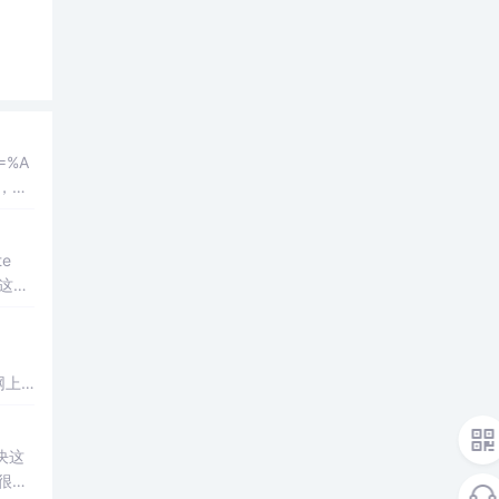
，要
网上
决这
因很复