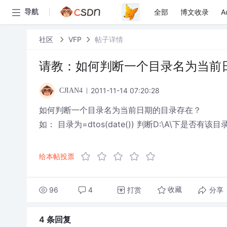
全部
博文收录
A
导航
社区
VFP
帖子详情
请教：如何判断一个目录名为当前
2011-11-14 07:20:28
CJIAN4
如何判断一个目录名为当前日期的目录存在？
如： 目录为=dtos(date()) 判断D:\A\下是否
给本帖投票
96
4
打赏
分享
收藏
4 条
回复