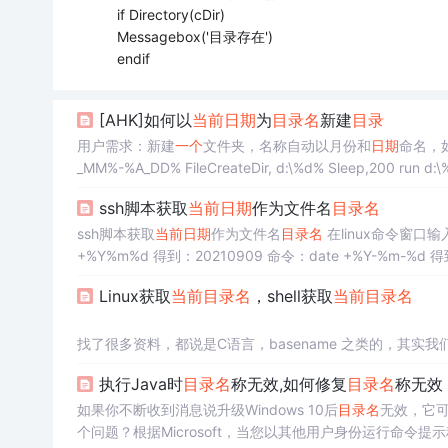
if Directory(cDir)
Messagebox('目录存在')
endif
[AHK]如何以
当前
日期
为
目录
名
新建
目录
用户需求：新建
一个
文件夹，名称自动以月份和
日期
命名，如12
能在
当前
窗口的路径下 在
当前
目录
下新建日
ssh脚本获取
当前
日期
作为文件名
目录
名
ssh脚本获取
当前
日期
作为文件名
目录
名
在linux命令窗口输入 命令：date +%Y%m%d%H%M%S 得到：20210909121212 命令：date
+%Y%m%d 得到：20210909 命令：date +%Y-%m-%d 得到：2021-09-09 在shell脚本中编写 current_date=`date +%Y%m%d` (这里
Linux获取
当前
目录
名
，shell获取
当前
目录
名
找了很多资料，都说是C语言，basename 之类的，其实
找的很不容易，不过熟悉shell命令的大侠就免看了，很简
执行Java时
目录
名
称无效,如何修复
目录
名
称无效
${PWD##*/} 测试： cd /var/log/squid echo ${PWD##*/}
如果你不断收到消息说升级Windows 10后
目录
名
无效，它可
个问题？根据Microsoft，当您以其他用户身份运行命令提