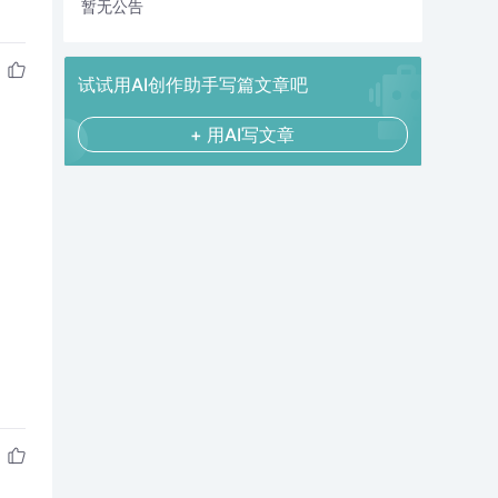
暂无公告
试试用AI创作助手写篇文章吧
+ 用AI写文章