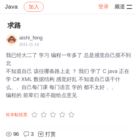
Java
登录
频道
加入
帖子详情
社区
Java
求路
aishi_feng
2011-11-14
我已经大二了 学习 编程一年多了 总是感觉自己摸不到
北
不知道自己 该往哪条路上走 ？ 我们 学了 C java 正在
学 C# XML 数据结构 感觉好乱 不知道自己该干什
么、、自己每门课 每门语言 学的 都不太好 、、
编程的 前辈们 能不能给点意见
给本帖投票
96
3
打赏