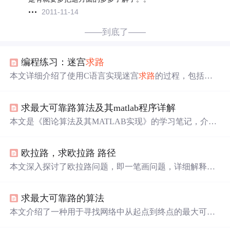
2011-11-14
——到底了——
编程练习：迷宫
求路
本文详细介绍了使用C语言实现迷宫
求路
的过程，包括迷
宫的构造、路径的寻找和输出，通过设置堆栈来记录行走
路径，最终确定迷宫的出口位置。
求最大可靠路算法及其matlab程序详解
本文是《图论算法及其MATLAB实现》的学习笔记，介绍
在通信或运输网络中，利用各弧可靠性概率求指定顶点S到
T的最大可靠路。阐述了算法用途、思想，还对程序参数
欧拉路，求欧拉路 路径
如网络完好概率矩阵A、路径P等进行说明。
本文深入探讨了欧拉路问题，即一笔画问题，详细解释了
欧拉路的定义及存在条件，阐述了如何通过深度优先搜索
算法找到图中的一条欧拉路，并附带了C++代码实现。
求最大可靠路的算法
本文介绍了一种用于寻找网络中从起点到终点的最大可靠
路径的算法。该算法通过将概率最大问题转换为求解最短