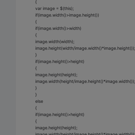
{
var image = $(this);
if(image.width()>image.height())
{
if(image.width()>width)
{
image.width(width);
image.height(width/image.width()*image.height())
}
if(image.height()>height)
{
image.height(height);
image.width(height/image.height()*image.width())
}
}
else
{
if(image.height()>height)
{
image.height(height);
image.width(height/image.height()*image.width())