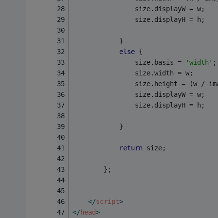
                size.displayW = w;
                size.displayH = h;
            }
else
 {
                size.basis = 
'width'
;
                size.width = w;
                size.height = (w / im
                size.displayW = w;
                size.displayH = h;
            }
return
 size;
        };
</
script
>
</
head
>