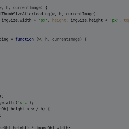
w, h, currentImage
) 
{
tThumbSizeAfterLoading(w, h, currentImage);
 imgSize.width + 
'px'
, 
height
: imgSize.height + 
'px'
, 
to
ding = 
function
 (
w, h, currentImage
) 
{
);
ge.attr(
'src'
);
eObj.height < w / h) {
;
geObj.height) * imageObj.width;