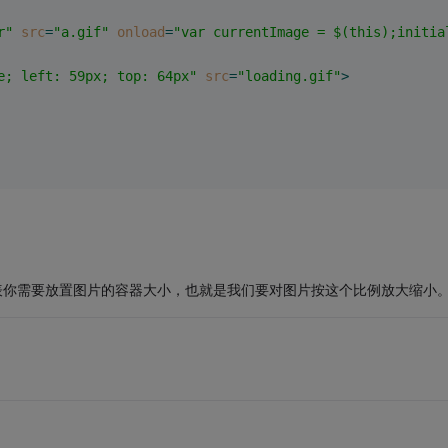
r"
src
=
"a.gif"
onload
=
"var currentImage = $(this);initia
e; left: 59px; top: 64px"
src
=
"loading.gif"
>
前2个参数代表你需要放置图片的容器大小，也就是我们要对图片按这个比例放大缩小