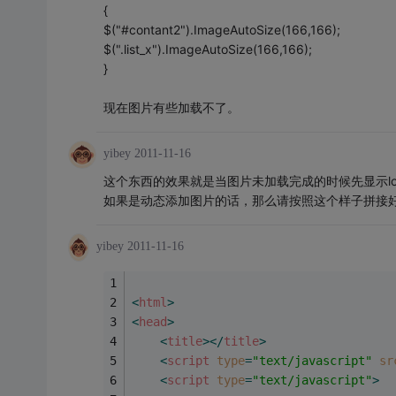
{
$("#contant2").ImageAutoSize(166,166);
$(".list_x").ImageAutoSize(166,166);
}
现在图片有些加载不了。
yibey
2011-11-16
这个东西的效果就是当图片未加载完成的时候先显示loa
如果是动态添加图片的话，那么请按照这个样子拼接好
yibey
2011-11-16
<
html
>
<
head
>
<
title
>
</
title
>
<
script
type
=
"text/javascript"
sr
<
script
type
=
"text/javascript"
>