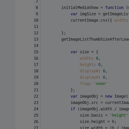
        initialMediaShow = 
function
 (
var
 imgSize = getImageLis
            currentImage.css({ 
width
:
        };
        getImageListThumbSizeAfterLoa
var
 size = {
width
: 
0
,
height
: 
0
,
displayW
: 
0
,
displayH
: 
0
,
flag
: 
'none'
            };
var
 imageObj = 
new
 Image(
            imageObj.src = currentIma
if
 (imageObj.width / imag
                size.basis = 
'height'
                size.height = h;
                size.width = (h / ima