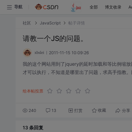
全部
博文收录
A
导航
社区
JavaScript
帖子详情
请教一个JS的问题。
2011-11-15 10:09:26
xbslei
我的这个网站用到了jquery的延时加载和等比例
才可以执行，不知道是哪里出了问题，求高手指教。
给本帖投票
240
13
打赏
分享
收藏
13 条
回复