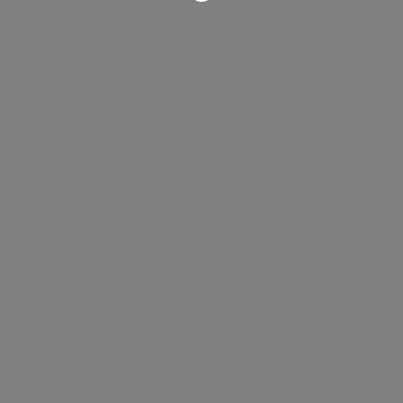
;
;
;