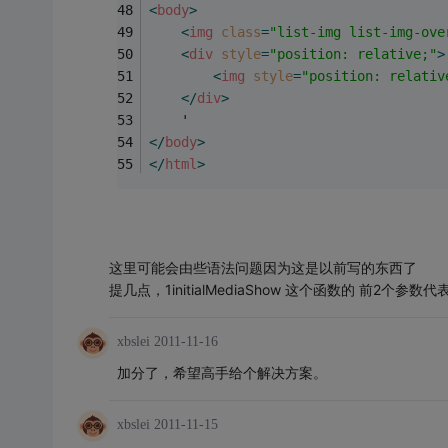
<
body
>
<
img
class
=
"list-img list-img-ove
<
div
style
=
"position: relative;"
>
<
img
style
=
"position: relativ
</
div
>
    '
</
body
>
</
html
>
这里可能会由些语法问题因为这是以前写的东西了
提几点，1initialMediaShow 这个函数的 
xbslei
2011-11-16
加分了，希望高手给个解决方案。
xbslei
2011-11-15