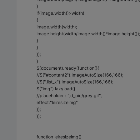
}
if(image.width()>width)
{
image.width(width);
image.height(width/image.width()*image.height())
}
}
});
}
$(document).ready(function(){
//$("#contant2").ImageAutoSize(166,166);
//$(".list_x").ImageAutoSize(166,166);
$("img").lazyload({
//placeholder : "jd_pic/grey.gif",
effect:"leiresizeimg"
});
});
function leiresizeimg()