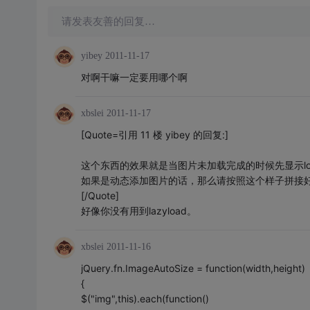
请发表友善的回复…
yibey
2011-11-17
对啊干嘛一定要用哪个啊
xbslei
2011-11-17
[Quote=引用 11 楼 yibey 的回复:]
这个东西的效果就是当图片未加载完成的时候先显示loa
如果是动态添加图片的话，那么请按照这个样子拼接好
[/Quote]
好像你没有用到lazyload。
xbslei
2011-11-16
jQuery.fn.ImageAutoSize = function(width,height)
{
$("img",this).each(function()