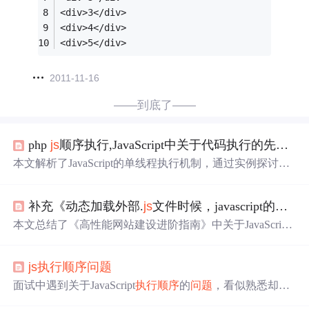
<div>3</div>
<div>4</div>
<div>5</div>
2011-11-16
——到底了——
php
js
顺序执行,JavaScript中关于代码执行的先后顺序
本文解析了JavaScript的单线程执行机制，通过实例探讨了
延时器与循环的关系，以及函数作用域和代码
执行顺序
。
重点讲解了作用域链和变量查找规则。同时，对比了不同
补充《动态加载外部.
js
文件时候，javascript的
执行
作用域类型和变量声明方式对代码的影响。
本文总结了《高性能网站建设进阶指南》中关于JavaScript
动态加载外部.
js
文件时的
执行顺序
问题
，并附带一张图表
帮助理解。
js
执行顺序
问题
面试中遇到关于JavaScript
执行顺序
的
问题
，看似熟悉却意
外卡壳。本文详细解析
JS
执行流程，帮助理解代码运行机