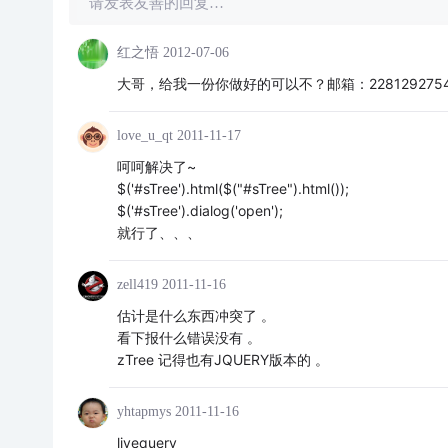
请发表友善的回复…
红之悟
2012-07-06
大哥，给我一份你做好的可以不？邮箱：2281292754@
love_u_qt
2011-11-17
呵呵解决了~
$('#sTree').html($("#sTree").html());
$('#sTree').dialog('open');
就行了、、、
zell419
2011-11-16
估计是什么东西冲突了 。
看下报什么错误没有 。
zTree 记得也有JQUERY版本的 。
yhtapmys
2011-11-16
livequery