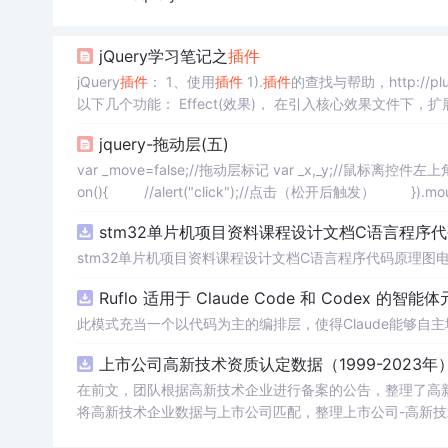
jQuery学习笔记之
插件
jQuery
插件
： 1、使用
插件
1).
插件
的查找与帮助，http://plugin
以下几个功能： Effect(效果)， 在引入核心效果文件下，扩展的.a
erBottom/L
jquery-拖动层(五)
var _move=false;//拖动层标记 var _x,_y;//鼠标离控件左上角的相
on(){ //alert("click");//点击（松开后触发） }).mou
stm32单片机项目资料课程设计文档C语言程序
stm32单片机项目资料课程设计文档C语言程序代码原理图
Ruflo 适用于 Claude Code 和 Codex 的智能
此模式充当一个以代码为主的编排层，使得Claude能够
上市公司高新技术资质认定数据（1999-2023年
在前文，团队根据高新技术企业进行备案的公告，整理了高新技术企
将高新技术企业数据与上市公司匹配，整理上市公司-高新技术资质认定数据，
公司-高新技术资质认定数据 数据年份：1999-2023年 数据样本：6.45万条 数据来源：全国高新技术企业认定管理工作领导小组办公室