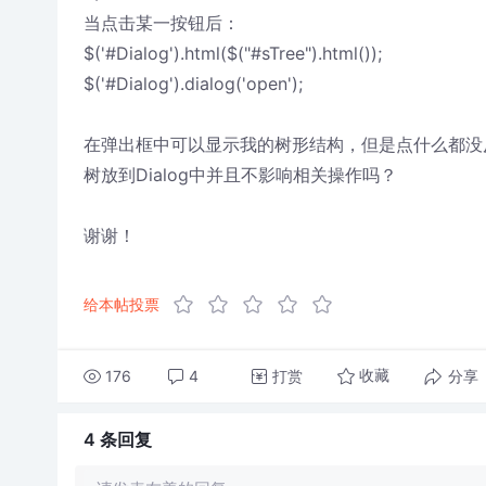
当点击某一按钮后：
$('#Dialog').html($("#sTree").html());
$('#Dialog').dialog('open');
在弹出框中可以显示我的树形结构，但是点什么都没
树放到Dialog中并且不影响相关操作吗？
谢谢！
给本帖投票
176
4
打赏
分享
收藏
4 条
回复