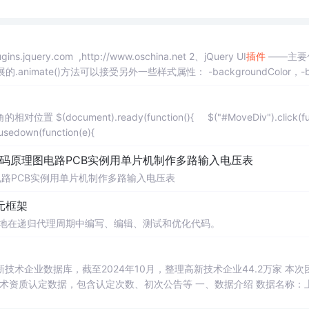
s.jquery.com ,http://www.oschina.net 2、jQuery UI
插件
——主要
nimate()方法可以接受另外一些样式属性： -backgroundColor，-b
对位置 $(document).ready(function(){ $("#MoveDiv").click(fu
sedown(function(e){
代码原理图电路PCB实例用单片机制作多路输入电压表
电路PCB实例用单片机制作多路输入电压表
体元框架
自主地在递归代理周期中编写、编辑、测试和优化代码。
）
业数据库，截至2024年10月，整理高新技术企业44.2万家 本次团队
包含认定次数、初次公告等 一、数据介绍 数据名称：上市