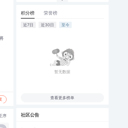
积分榜
荣誉榜
近7日
近30日
至今
将
暂无数据
查看更多榜单
复
社区公告
正序