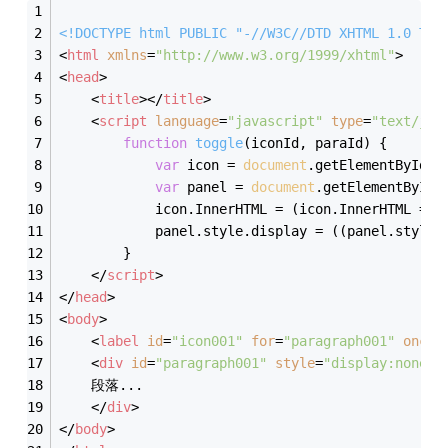
<!DOCTYPE 
html
PUBLIC
"-//W3C//DTD XHTML 1.0 Tra
<
html
xmlns
=
"http://www.w3.org/1999/xhtml"
>
<
head
>
<
title
>
</
title
>
<
script
language
=
"javascript"
type
=
"text/jav
function
toggle
(
iconId, paraId
) 
{
var
 icon = 
document
.getElementById(i
var
 panel = 
document
.getElementById(
            icon.InnerHTML = (icon.InnerHTML == 
            panel.style.display = ((panel.style.
        }
</
script
>
</
head
>
<
body
>
<
label
id
=
"icon001"
for
=
"paragraph001"
oncli
<
div
id
=
"paragraph001"
style
=
"display:none;"
    段落...
</
div
>
</
body
>