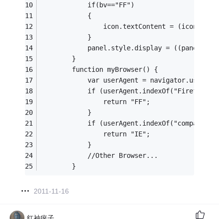
            if(bv=="FF")
            {
                icon.textContent = (icon.text
            }
            panel.style.display = ((panel.sty
        }
        function myBrowser() {
            var userAgent = navigator.userAge
            if (userAgent.indexOf("Firefox") 
                return "FF";
            }
            if (userAgent.indexOf("compatible
                return "IE";
            }
            //Other Browser...
        }
2011-11-16
红袖疯子