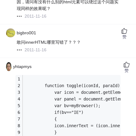
因，请问有没有什么别的html元素可以绕过这个问题实
现同样的效果呢？
2011-11-16
bigbro001
赞
敢问innerHTML哪里写错了？？？
2011-11-16
yhtapmys
赞
        function toggle(iconId, paraId) {
            var icon = document.getElementByI
            var panel = document.getElementBy
            var bv=myBrowser();
            if(bv=="IE")
            {
            icon.innerText = (icon.innerText 
            }