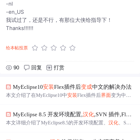
-nl
-en_US
我试过了，还是不行，有那位大侠给指导下！
Thanks!!!!!!
给本帖投票
90
回复
打赏
MyEclipse10
安装
Flex插件后
变成
中文的解决办法
本文介绍了在MyEclipse10中
安装
Flex插件后
界面
变为中文
的问题及解决办法。通过修改配置文件config.ini中的语言
设置参数osgi.nl=en_US，可以将
界面
语言调整为
英文
。
MyEclipse 8.5 开发环境配置,
汉化
,SVN 插件,Flex Builder 3/4 插件
本文详细介绍了MyEclipse8.5的开发环境配置、
汉化
、SVN
插件、FlexBuilder3/4插件
安装
方法及Aptana2.0插件
安装
补
充，包括环境配置、
汉化
步骤、插件
安装
流程等，旨在帮