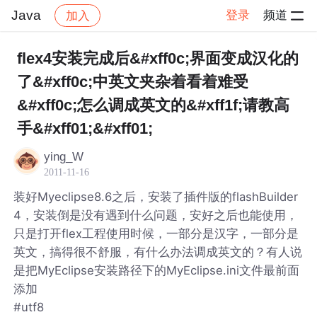
Java
登录
频道
加入
帖子详情
社区
Java
flex4安装完成后&#xff0c;界面变成汉化的
了&#xff0c;中英文夹杂着看着难受
&#xff0c;怎么调成英文的&#xff1f;请教高
手&#xff01;&#xff01;
ying_W
2011-11-16
装好Myeclipse8.6之后，安装了插件版的flashBuilder
4，安装倒是没有遇到什么问题，安好之后也能使用，
只是打开flex工程使用时候，一部分是汉字，一部分是
英文，搞得很不舒服，有什么办法调成英文的？有人说
是把MyEclipse安装路径下的MyEclipse.ini文件最前面
添加
#utf8