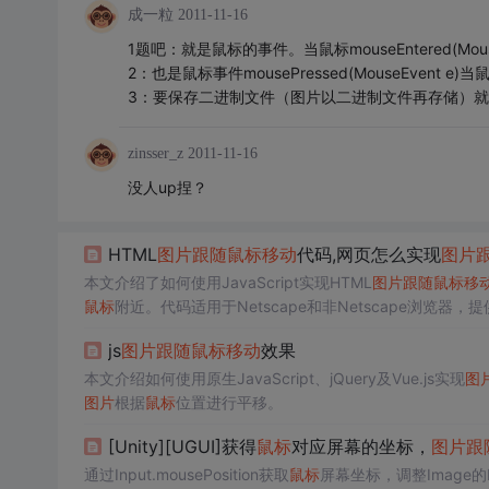
成一粒
2011-11-16
1题吧：就是鼠标的事件。当鼠标mouseEntered(Mo
2：也是鼠标事件mousePressed(MouseEvent 
3：要保存二进制文件（图片以二进制文件再存储）就是实
zinsser_z
2011-11-16
没人up捏？
HTML
图片
跟随
鼠标
移动
代码,网页怎么实现
图片
本文介绍了如何使用JavaScript实现HTML
图片
跟随
鼠标
移
鼠标
附近。代码适用于Netscape和非Netscape浏览器
js
图片
跟随
鼠标
移动
效果
本文介绍如何使用原生JavaScript、jQuery及Vue.js实现
图
图片
根据
鼠标
位置进行平移。
[Unity][UGUI]获得
鼠标
对应屏幕的坐标，
图片
跟
通过Input.mousePosition获取
鼠标
屏幕坐标，调整Image的Rec