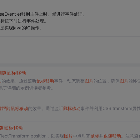
useEvent e)移到主件上时。就进行事件处理。
e)当鼠标按下时进行事件处理。
现java的IO操作。
跟随
鼠标
移动
动
的效果。通过监听
鼠标
移动
事件，动态调整
图片
的位置，确保
图片
始终
，提供了详细的示例供读者参考。
片
跟随
鼠标
移动
的效果。通过监听
鼠标
移动
事件并利用CSS transform
随
鼠标
移动
tTransform.position，以实现
图片
中点对齐
鼠标
并
跟随
移动
。注意避