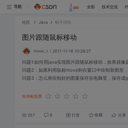
全部
技术交流
导航
社区
Java
帖子详情
图片跟随鼠标移动
2011-11-16 10:28:27
zinsser_z
问题1:如何用java实现图片跟随鼠标移动，效果就
问题2：如果利用鼠标move则在窗口中绘制新图形
问题3：怎么将绘制好的图案保存在电脑里，保存成j
给本帖投票
257
9
打赏
分享
收藏