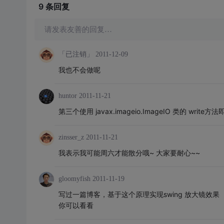
9 条
回复
请发表友善的回复…
「已注销」
2011-12-09
我也不会做呢
huntor
2011-11-21
第三个使用 javax.imageio.ImageIO 类的 write方
zinsser_z
2011-11-21
我表示我可能周六才能散分哦~ 大家要耐心~~
gloomyfish
2011-11-19
写过一篇博客，基于这个原理实现swing 放大镜效果
你可以看看