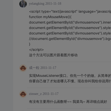
yelangking
2011-11-18
<script type="text/javascript" language="javascri
function myMouseMove(){
document.getElementById("divmousemove").innerT
document.getElementById("divmousemove").style.l
document.getElementById("divmousemove").style.
//document.getElementById("divmousemove").bgc
}
</script>
这个方法可以图片跟着图片移动
成一粒
2011-11-17
实现MouseListener接口。你先一个个的做。从简
你要自己做了才知道哪儿不懂。现在你叫我给你说用什
zinsser_z
2011-11-17
有没有主要用什么函数呀~~ 我菜鸟~ 再详细点就好