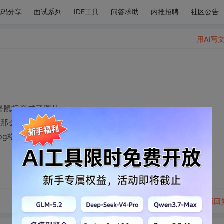
代码分享
面试系列
IDE工具
问答求助
内推招聘
社区公告
用AI写
像是鼠标变成了图片~
，那么如果有背景的情况下（背景是个图片）怎么保留背景
pg格式（或者其他格式都行）。
转发到动态
举报
写回