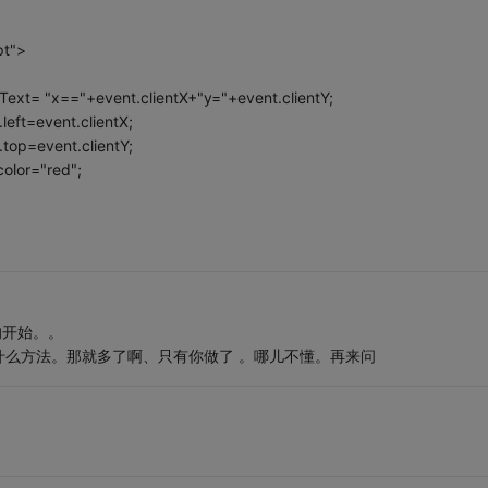
pt">
ext= "x=="+event.clientX+"y="+event.clientY;
eft=event.clientX;
top=event.clientY;
olor="red";
单的开始。。
么方法。那就多了啊、只有你做了 。哪儿不懂。再来问