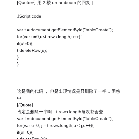
[Quote=引用 2 楼 dreamboom 的回复:]
JScript code
var t = document.getElementById("tableCreate");
for(var u=0;u<t.rows.length;u++){
if(u!=0){
t.deleteRow(u);
}
}
这是我的代码 ， 但是出现情况是只删除了一半 .. 困惑
中
[/Quote]
肯定是删除一半啊，t.rows.length每次都会变
var t = document.getElementById("tableCreate");
for(var u=0, j = t.rows.length;u < j;u++){
if(u!=0){
t.deleteRow(u);