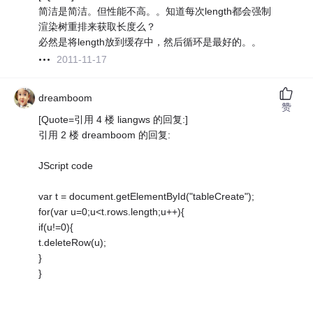
简洁是简洁。但性能不高。。知道每次length都会强制
渲染树重排来获取长度么？
必然是将length放到缓存中，然后循环是最好的。。
2011-11-17
dreamboom
赞
[Quote=引用 4 楼 liangws 的回复:]
引用 2 楼 dreamboom 的回复:
JScript code
var t = document.getElementById("tableCreate");
for(var u=0;u<t.rows.length;u++){
if(u!=0){
t.deleteRow(u);
}
}