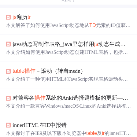
js
遍历
tr
本文解答了如何使用JavaScript动态地从
TD
元素的ID值获取
其所在
TR
元素的ID值的问题。作者提供了修正后的代码示
例，说明了为什么直接使用getElementById获取的总是第一
java动态写制作表格_java里怎样用
js
动态生成表格?
个
TR
元素，并给出了正确的解决方案。
本文介绍如何使用JavaScript动态创建HTML表格，包括创
建
table
元素、tbody、thead、
tr
和
td
，以及展示数据如发现
数量、解决数量和剩余数量。适合初学者理解表格
操作
的
table
操作
－滚动（转自msdn）
基本技巧。
本文介绍了一种使用HTML和JavaScript实现表格滚动头部
的方法，通过自定义HTC文件和HTML结构，可以确保表
头固定且内容区域可滚动，适用于IE5.0及以上版本。
对兼容各
操作
系统的Anki选择题模板的更新——提供更方便的笔记修改功能
本文介绍一款兼容Windows/macOS/Linux的Anki选择题模板
的持续迭代更新，重点包括：背面模板搜索高亮功能重构
（弃用jQuery，改用原生JavaScript API）、清除格式后保
innerHTML在IE中报错
持选区的DOM
操作
优化、复习界面编辑笔记导致成绩统计
异常的插件级修复方案、跨平台持久化存储支持（_ankiPer
本文探讨了在IE9及以下版本浏览器中
table
及
tr
的innerHTM