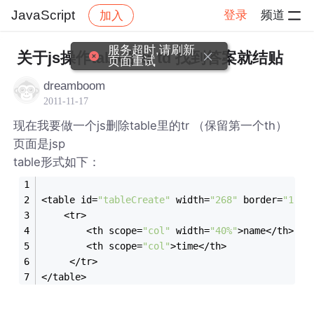
JavaScript
登录
频道
加入
帖子详情
社区
JavaScript
服务超时,请刷新
关于js操作table的tr td 找到答案就结贴
页面重试
dreamboom
2011-11-17
现在我要做一个js删除table里的tr （保留第一个th）
页面是jsp
table形式如下：
<table id=
"tableCreate"
 width=
"268"
 border=
"1"
 c
	<tr>
		<th scope=
"col"
 width=
"40%"
>name</th>
		<th scope=
"col"
>time</th>
	 </tr>		          
</table>