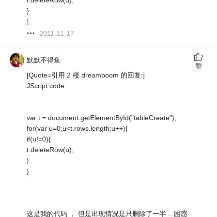
}
}
2011-11-17
默默不得鱼
赞
[Quote=引用 2 楼 dreamboom 的回复:]
JScript code
var t = document.getElementById("tableCreate");
for(var u=0;u<t.rows.length;u++){
if(u!=0){
t.deleteRow(u);
}
}
这是我的代码 ， 但是出现情况是只删除了一半 .. 困惑