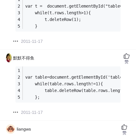
var t =  document.getElementById("tableCreate
	while(t.rows.length>1){
		t.deleteRow(1);
	}
2011-11-17
默默不得鱼
赞
var table=document.getElementById('table1');
	while(table.rows.length!=1){
		table.deleteRow(table.rows.length-1);
	};
2011-11-17
liangws
赞