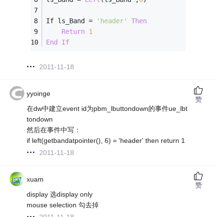
If ls_Band 
=
'header'
Then
Return
1
End
If
2011-11-18
yyoinge
赞
在dw中建立event id为pbm_lbuttondown的事件ue_lbt
tondown
然后在事件中写：
if left(getbandatpointer(), 6) = 'header' then return 1
2011-11-18
xuam
赞
display 选display only
mouse selection 勾去掉
2011-11-18