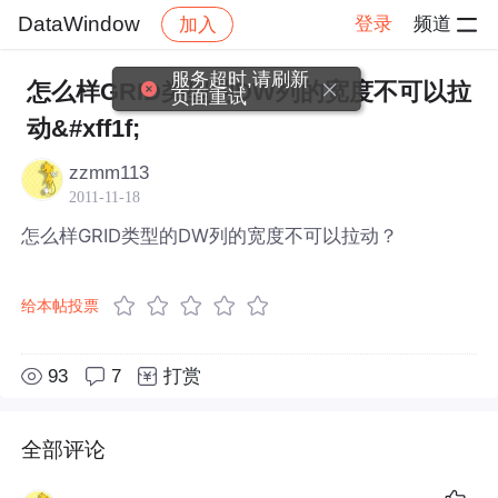
DataWindow
登录
频道
加入
帖子详情
社区
DataWindow
服务超时,请刷新
怎么样GRID类型的DW列的宽度不可以拉
页面重试
动&#xff1f;
zzmm113
2011-11-18
怎么样GRID类型的DW列的宽度不可以拉动？
给本帖投票
93
7
打赏
全部评论