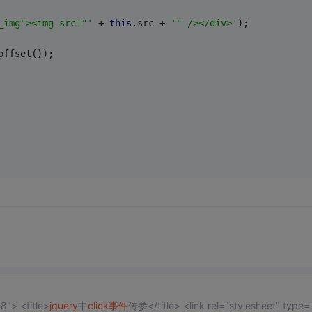
_img"><img src="'
 + 
this
.src + 
'" /></div>'
);
offset());
"> <title>
jquery
中
click
事件
传参</title> <link rel="stylesheet" type=