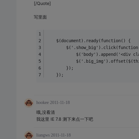
[/Quote]
写里面
    $(document).ready(function() {
        $('.show_big').click(function
            $('body').append('<div cl
            $('.big_img').offset($(th
        });
    });
hookee
2011-11-18
哦,没看清
我这里 IE 7.8 测下来点一下吧
liangws
2011-11-18