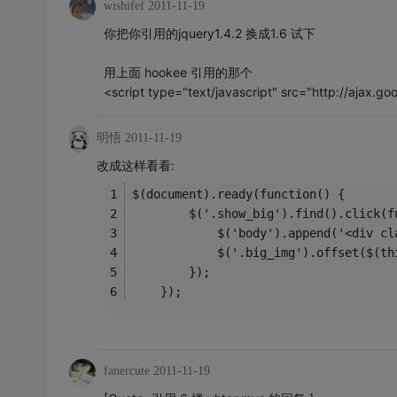
wishifef
2011-11-19
你把你引用的jquery1.4.2 换成1.6 试下
用上面 hookee 引用的那个
<script type="text/javascript" src="http://ajax.goo
明悟
2011-11-19
改成这样看看:
$(document).ready(function() {
        $('.show_big').find().click(f
            $('body').append('<div cl
            $('.big_img').offset($(th
        });
    });
fanercute
2011-11-19