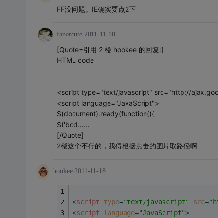
FF没问题。IE确实要点2下
fanercute
2011-11-18
[Quote=引用 2 楼 hookee 的回复:]
HTML code
<script type="text/javascript" src="http://ajax.goo
<script language="JavaScript">
$(document).ready(function(){
$('bod……
[/Quote]
2楼这个不行的，我得根据点击的图片取路径啊
hookee
2011-11-18
<
script
type
=
"text/javascript"
src
=
"h
<
script
language
=
"JavaScript"
>