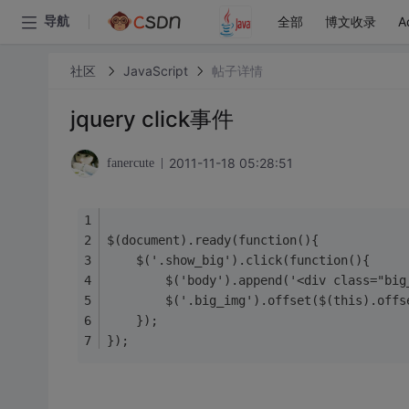
全部
博文收录
A
导航
社区
JavaScript
帖子详情
jquery click事件
2011-11-18 05:28:51
fanercute
$(document).ready(function(){
	$('.show_big').click(function(){
		$('body').append('<div class="bi
		$('.big_img').offset($(this).offs
	});
});