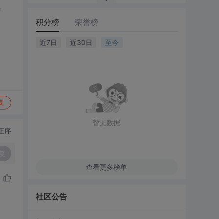
看
积分榜
荣誉榜
近7日
近30日
至今
复
暂无数据
正序
复
查看更多榜单
社区公告