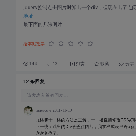
jquery控制点击图片时弹出一个div，但现在出
地址
最下面的几张图片
给本帖投票
183
12
打赏
分享
收藏
12 条
回复
请发表友善的回复…
fanercute
2011-11-19
九楼和十一楼的方法是正解，十一楼直接修改CSS好
回十楼：跳出的DIV会盖住图片，我在样式表里给big_im
谢谢各位了。