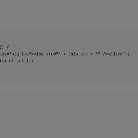
() {
ass="big_img"><img src="' + this.src + '" /></div>');
is).offset());