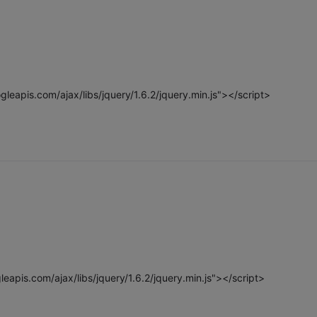
gleapis.com/ajax/libs/jquery/1.6.2/jquery.min.js"></script>
leapis.com/ajax/libs/jquery/1.6.2/jquery.min.js"></script>