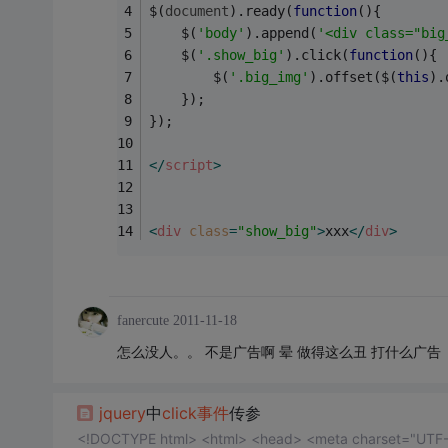
$(
document
).ready(
function
(
)
{
    $(
'body'
).append(
'<div class="big
    $(
'.show_big'
).click(
function
(
)
{
        $(
'.big_img'
).offset($(
this
).
    });
});
</
script
>
<
div
class
=
"show_big"
>
xxx
</
div
>
fanercute
2011-11-18
怎么没人。。 不是广告啊 晕 做得这么丑 打什么广告
jquery
中
click
事件
传参
<!DOCTYPE html> <html> <head> <meta charset="UTF-8