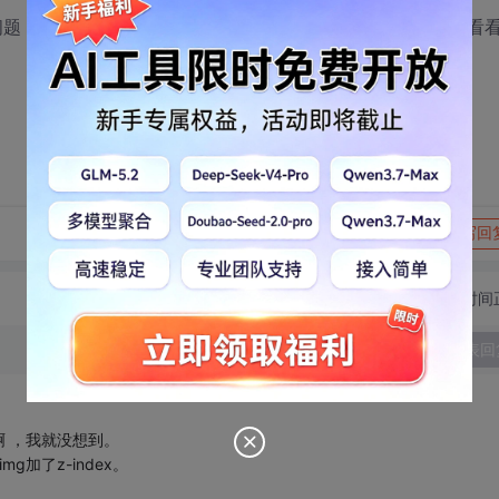
了点问题，点一下弹不出来，要点两下才行。什么问题，高手帮忙看
转发到动态
举报
写回
切换为时间
发表回
啊 ，我就没想到。
g加了z-index。