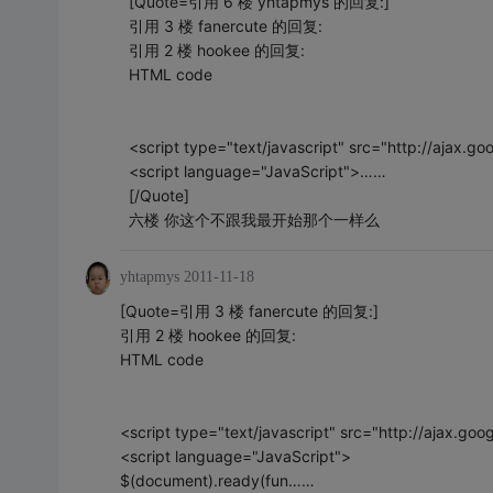
[Quote=引用 6 楼 yhtapmys 的回复:]
引用 3 楼 fanercute 的回复:
引用 2 楼 hookee 的回复:
HTML code
<script type="text/javascript" src="http://ajax.goo
<script language="JavaScript">……
[/Quote]
六楼 你这个不跟我最开始那个一样么
yhtapmys
2011-11-18
[Quote=引用 3 楼 fanercute 的回复:]
引用 2 楼 hookee 的回复:
HTML code
<script type="text/javascript" src="http://ajax.goog
<script language="JavaScript">
$(document).ready(fun……