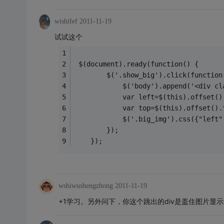
wishifef
2011-11-19
试试这个
 $(document).ready(function() {
        $('.show_big').click(function
            $('body').append('<div cl
			var left=$(this).offset(
			var top=$(this).offset().
            $('.big_img').css({"left"
        });
    });
wshiwushengzhong
2011-11-19
+1学习。另外问下，你这个跳出的div是盖住图片显示