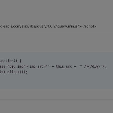
gleapis.com/ajax/libs/jquery/1.6.2/jquery.min.js"></script>
unction() {
ass="big_img"><img src="' + this.src + '" /></div>');
is).offset());