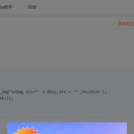
da助手
问答
用AI写
g_img"><img src="' + this.src + '" /></div>');
et());