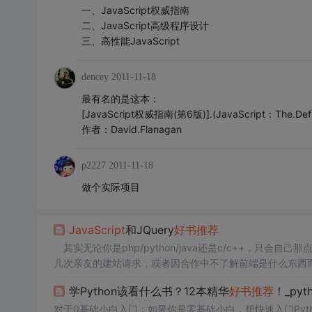
一、JavaScript权威指南
二、JavaScript高级程序设计
三、高性能JavaScript
dencey
2011-11-18
最有名的是这本：
[JavaScript权威指南(第6版)].(JavaScript：The.Defini
作者：David.Flanagan
p2227
2011-11-18
做个实际项目
JavaScript
和JQuery
好书
推荐
其实无论你是php/python/java还是c/c++，
几次亲友的建站请求，或者因合作中不了解前端是什么东西
不要再给自己找什么理由了——我只需要一门做深！人各有
学Python该看什么书？12本精华
好书
推荐
！_pyt
栈...
对于0基础小白入门：如果你是零基础小白，想快速入门Py