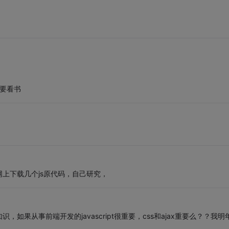
定要看书
上下载几个js原代码，自己研究，
果从事前端开发的javascript很重要，css和ajax重要么？？我明