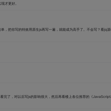
实现才更好。
。
很简单，把你写的特效用原生js再写一遍，就能成为高手了。不会写？看jq源
午就看完了，对以后写js的影响很大，然后再看楼上各位推荐的《JavaScrip