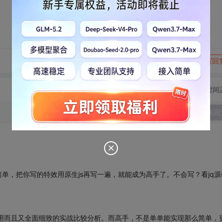
转发到动态
举报
写回
切换为时间
发表回
。
很简单，把你写的特效用原生js再写一遍，就能成为高手了。不会写？看jq源
用而且又全面细致的实战比较分析。而高手，不是单单能实现那么简单，