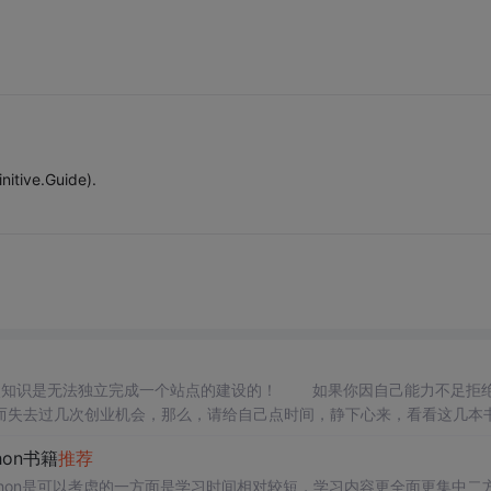
tive.Guide).
只会自己那点知识是无法独立完成一个站点的建设的！ 如果你因自己能力不足拒
而失去过几次创业机会，那么，请给自己点时间，静下心来，看看这几
志，至少像我这样，对万物皆有兴趣的人，码农之中不少，他们更倾向
hon书籍
推荐
thon是可以考虑的一方面是学习时间相对较短，学习内容更全面更集中二