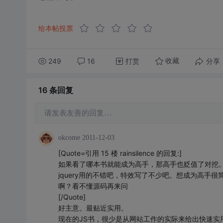
给本帖投票
249
16
打赏
分享
收藏
16 条
回复
请发表友善的回复…
okcome
2011-12-03
[Quote=引用 15 楼 rainsilence 的回复:]
如果看了哪本书就能成为高手，那高手也贬值了对挖
jquery用的不错吧，特效写了不少吧。想成为高手
啊？看不懂源码再来问
[/Quote]
好主意。最贴近实用。
现在的JS书，很少是从网站工作的实际来给出快速实