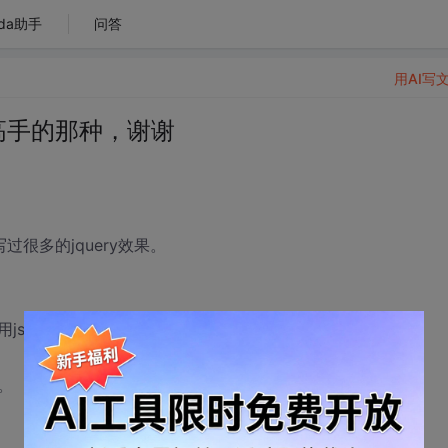
da助手
问答
用AI写
成高手的那种，谢谢
写过很多的jquery效果。
s，我这种离开jquery就不会写js特效的，根本没竞争力。
。