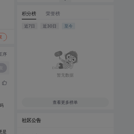
积分榜
荣誉榜
近7日
近30日
至今
复
正序
复
暂无数据
查看更多榜单
码
社区公告
更是