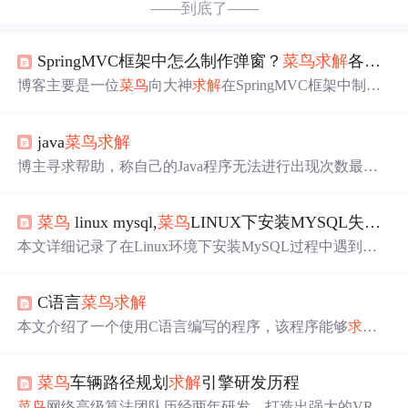
——到底了——
SpringMVC框架中怎么制作弹窗？
菜鸟
求解
各位大神
博客主要是一位
菜鸟
向大神
求解
在SpringMVC框架中制作
弹窗的方法，涉及后端的SpringMVC框架和前端弹窗制作
相关信息技术内容。
java
菜鸟
求解
博主寻求帮助，称自己的Java程序无法进行出现次数最多
数字的判断并打印。博主给出示例，还展示了代码，包括
NumberStat类和Exam22类，希望解决程序存在的问题。
菜鸟
linux mysql,
菜鸟
LINUX下安装MYSQL失败，
本文详细记录了在Linux环境下安装MySQL过程中遇到
的‘Nosuchfileordirectory’错误，提供了包括检查文件路径、
依赖包复制和使用包管理器等解决步骤。
C语言
菜鸟
求解
本文介绍了一个使用C语言编写的程序，该程序能够
求解
标准形式的二次方程ax² + bx + c = 0。通过输入二次方程的
系数a、b和c，程序将计算并输出方程的实数根。如果判别
菜鸟
车辆路径规划
求解
引擎研发历程
式大于零，则有两个不同的实数根；如果判别式等于零，
则有一个重根；如果判别式小于零，则方程无实数根。
菜鸟
网络高级算法团队历经两年研发，打造出强大的VRP