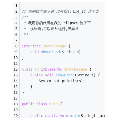
// 你的错误提示是 没有找到 Ex4_16 这个类
/**
 * 我用你的代码在我的Eclipse中跑了下,
 *  没错啊,可以正常运行,没异常
 */
interface
ShowMessage
{
void
showBrand
(String s)
;
}
class
TV
implements
ShowMessage
{
public
void
showBrand
(String s)
{
		System.out.println(s);
	}
}
public
class
Main
{
public
static
void
main
(String[] args)
{