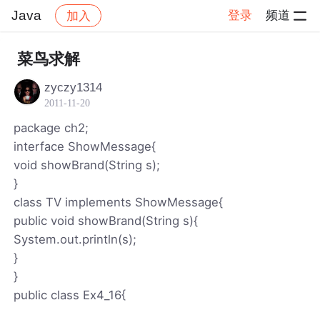
Java
登录
频道
加入
帖子详情
社区
Java
菜鸟求解
zyczy1314
2011-11-20
package ch2;
interface ShowMessage{
void showBrand(String s);
}
class TV implements ShowMessage{
public void showBrand(String s){
System.out.println(s);
}
}
public class Ex4_16{