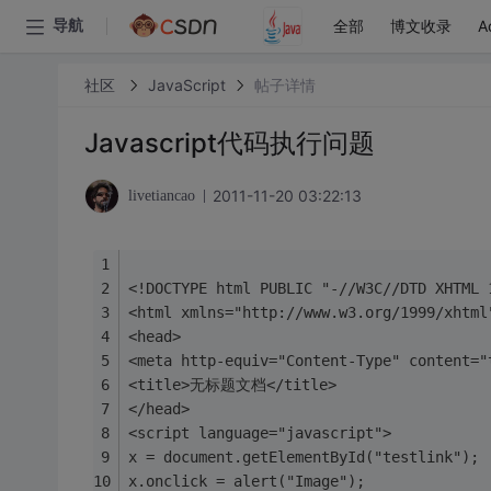
全部
博文收录
A
导航
社区
JavaScript
帖子详情
Javascript代码执行问题
2011-11-20 03:22:13
livetiancao
<!DOCTYPE html PUBLIC "-//W3C//DTD XHTML 
<html xmlns="http://www.w3.org/1999/xhtml
<head>
<meta http-equiv="Content-Type" content="
<title>无标题文档</title>
</head>
<script language="javascript">
x = document.getElementById("testlink");
x.onclick = alert("Image");