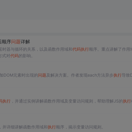
后顺序
问题
详解
延时器与循环的关系，以及函数作用域和
代码
执行
顺序。重点讲解了作用
方式对
代码
的影响。
添加DOM元素时出现的
问题
及解决方案。作者发现each方法异步
执行
导致
码
执行
，并通过实例讲解函数作用域及变量访问规则，帮助理解JS的
执行
，并详细讲解函数作用域和
执行
顺序，揭示变量访问规则。