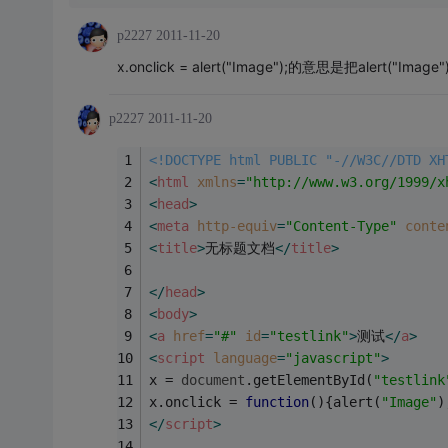
p2227
2011-11-20
x.onclick = alert("Image");的意思是把ale
p2227
2011-11-20
<!DOCTYPE html PUBLIC "-//W3C//DTD XH
<
html
xmlns
=
"http://www.w3.org/1999/x
<
head
>
<
meta
http-equiv
=
"Content-Type"
conte
<
title
>
无标题文档
</
title
>
</
head
>
<
body
>
<
a
href
=
"#"
id
=
"testlink"
>
测试
</
a
>
<
script
language
=
"javascript"
>
x = 
document
.getElementById(
"testlink
x.onclick = 
function
(
)
{alert(
"Image"
)
</
script
>