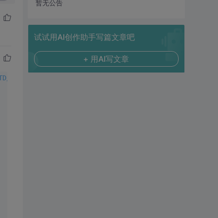
暂无公告
试试用AI创作助手写篇文章吧
+ 用AI写文章
TD/xhtml1-transitional.dtd">