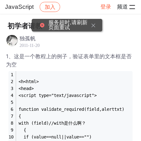
JavaScript
登录
频道
加入
帖子详情
社区
JavaScript
服务超时,请刷新
初学者请教
页面重试
独孤帆
2011-11-20
1、这是一个教程上的例子，验证表单里的文本框是否
为空
<h<html>
<head>
<script type="text/javascript">
function validate_required(field,alerttxt)
{
with (field)//with是什么啊？
  {
  if (value==null||value=="")