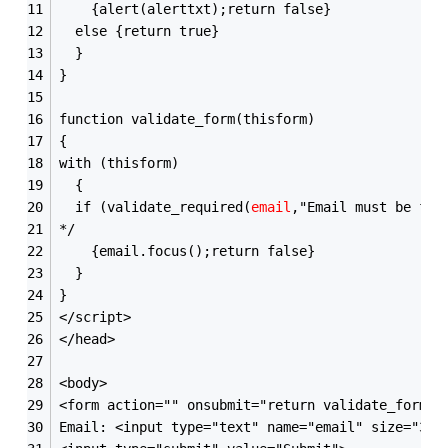
    {alert(alerttxt);return false}
  else {return true}
  }
}
function validate_form(thisform)
{
with (thisform)
  {
  if (validate_required(
email
,"Email must be 
*/
    {email.focus();return false}
  }
}
</script>
</head>
<body>
<form action="" onsubmit="return validate_form(
t
Email: <input type="text" name="email" size="30"