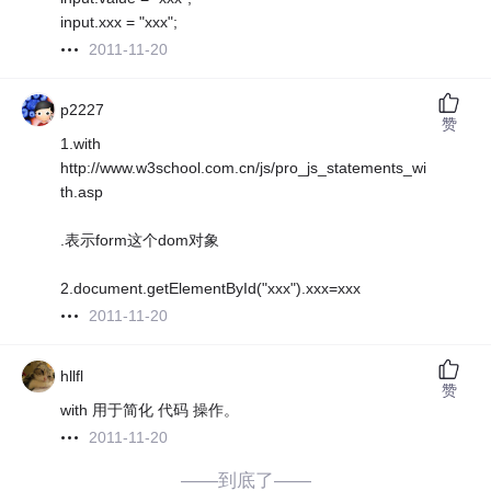
input.xxx = "xxx";
2011-11-20
p2227
赞
1.with
http://www.w3school.com.cn/js/pro_js_statements_wi
th.asp
.表示form这个dom对象
2.document.getElementById("xxx").xxx=xxx
2011-11-20
hllfl
赞
with 用于简化 代码 操作。
2011-11-20
——到底了——