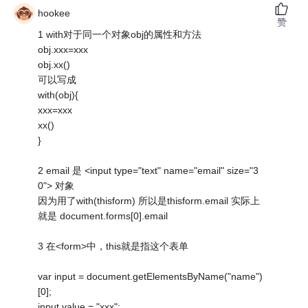
hookee
赞
1 with对于同一个对象obj的属性和方法
obj.xxx=xxx
obj.xx()
可以写成
with(obj){
xxx=xxx
xx()
}
2 email 是 <input type="text" name="email" size="3
0"> 对象
因为用了with(thisform) 所以是thisform.email 实际上
就是 document.forms[0].email
3 在<form>中，this就是指这个表单
var input = document.getElementsByName("name")
[0];
input.value = "xxx";