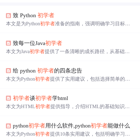
致 Python
初学者
本文是为Python
初学者
准备的指南，强调明确学习目标，
不急于求成，介绍了Python的不同发行版，如CPython、An
aconda、PyPy等，建议
初学者
选择CPython。文章还涉及Py
致每一位Java
初学者
thon安装、开发工具选择，推荐使用IDLE进行学习，并讨
论了代码运行、调试和模块管理，特别是pip的使用方法。
本文为Java
初学者
提供了一条清晰的成长路径，从基础语
法到框架掌握，推荐了各阶段学习资源，强调了代码规范
和工具选择的重要性。
给 python
初学者
的四条忠告
本文为Python
初学者
提供了实用建议，包括选择简单的编
辑器而非IDE，利用IDLE进行交互式编程，避免过早接触
高级概念，以及掌握pip的全面功能。强调实践与理解Pytho
初学者
谈
初学者
学html
n核心的重要性。
本文为HTML
初学者
提供指导，介绍HTML的基础知识，
包括标签、属性、样式表的应用，并分享作者学习过程中
的心得。
python
初学者
用什么软件,python
初学者
能做什么
本文为Python
初学者
提供10条实用建议，包括明确学习目