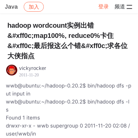
Java
登录
频道
加入
帖子详情
社区
Java
hadoop wordcount实例出错
&#xff0c;map100%, reduce0%卡住
&#xff0c;最后报这么个错&#xff0c;求各位
大侠指点
vickyrocker
2011-11-20
wwb@ubuntu:~/hadoop-0.20.2$ bin/hadoop dfs -p
ut input in
wwb@ubuntu:~/hadoop-0.20.2$ bin/hadoop dfs -l
s
Found 1 items
drwxr-xr-x - wwb supergroup 0 2011-11-20 02:08 /
user/wwb/in