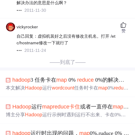
解决办法的意思是什么啊？
2011-11-30
vickyrocker
赞
自己回复：虚拟机装好之后没有修改主机名。打开 /et
c/hostname修改一下就行了
2011-11-24
——到底了——
hadoop
3 任务卡在
map
0%
reduce
0%的解决方案
本文解决
Hadoop
运行
word
count
任务时卡在
map
0%
reduce
0%的问题，通过确保所有datanode和nodemanager正确启
动，特别是解决了因slave节点nodemanager未开启导致的任
Hadoop
运行
map
reduce
卡住
或者一直停在
map
0%
务阻塞。
博主分享
Hadoop
运行示例时遇到运行不出来、卡在0%或
报
错
的问题及解决办法。包括通过终端输入ctrl+C退出运行
状态，排查配置
错
误、多次初始化问题、内存设置过小问
hadoop
运行时出现的问题，
map
0%,ruduce 0% 以及
题，还提到超时配置及计算数字过大等情况，按步骤解决