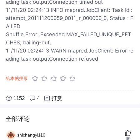
ading task outputConnection timed out
11/11/20 02:24:13 INFO mapred.JobClient: Task Id :
attempt_201111200059_0011_r_000000_0, Status : F
AILED
Shuffle Error: Exceeded MAX_FAILED_UNIQUE_FET
CHES; bailing-out.
11/11/20 02:24:13 WARN mapred.JobClient: Error re
ading task outputConnection refused
给本帖投票
1152
4
打赏
全部评论
shichangyi110
赞