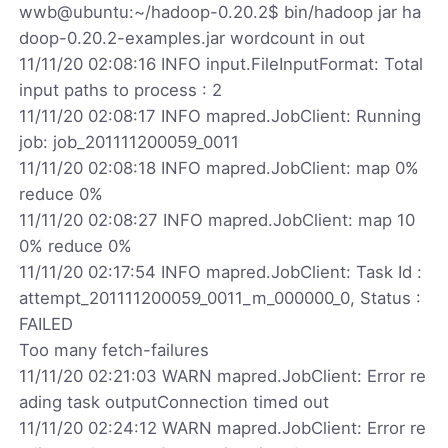
wwb@ubuntu:~/hadoop-0.20.2$ bin/hadoop jar ha
doop-0.20.2-examples.jar wordcount in out
11/11/20 02:08:16 INFO input.FileInputFormat: Total
input paths to process : 2
11/11/20 02:08:17 INFO mapred.JobClient: Running
job: job_201111200059_0011
11/11/20 02:08:18 INFO mapred.JobClient: map 0%
reduce 0%
11/11/20 02:08:27 INFO mapred.JobClient: map 10
0% reduce 0%
11/11/20 02:17:54 INFO mapred.JobClient: Task Id :
attempt_201111200059_0011_m_000000_0, Status :
FAILED
Too many fetch-failures
11/11/20 02:21:03 WARN mapred.JobClient: Error re
ading task outputConnection timed out
11/11/20 02:24:12 WARN mapred.JobClient: Error re