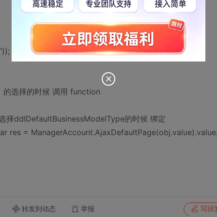
));
ox） 的选择的时候 调用 function
选择ddlDefaultBusinessModelType的时候 绑定
 ManagerAccount.AjaxDefaultPage(obj.value).value
转发到动态
举报
写回