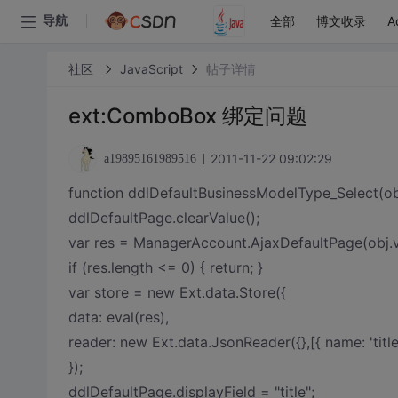
全部
博文收录
A
导航
社区
JavaScript
帖子详情
ext:ComboBox 绑定问题
2011-11-22 09:02:29
a19895161989516
function ddlDefaultBusinessModelType_Select(ob
ddlDefaultPage.clearValue();
var res = ManagerAccount.AjaxDefaultPage(obj.v
if (res.length <= 0) { return; }
var store = new Ext.data.Store({
data: eval(res),
reader: new Ext.data.JsonReader({},[{ name: 'title' 
});
ddlDefaultPage.displayField = "title";