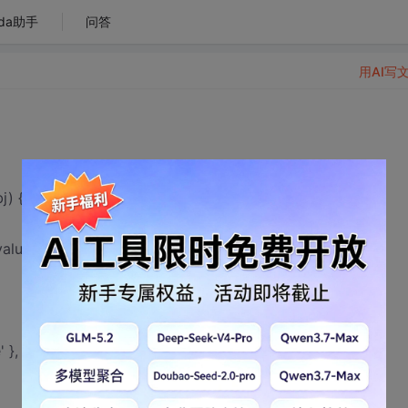
da助手
问答
用AI写
j) {
alue).value;
}, { name: 'url'}])