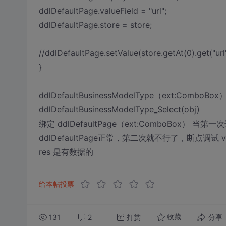
ddlDefaultPage.valueField = "url";
ddlDefaultPage.store = store;
//ddlDefaultPage.setValue(store.getAt(0).get("url"
}
ddlDefaultBusinessModelType（ext:ComboB
ddlDefaultBusinessModelType_Select(obj)
绑定 ddlDefaultPage（ext:ComboBox） 当第一次
ddlDefaultPage正常，第二次就不行了，断点调试 var res =
res 是有数据的
给本帖投票
131
2
打赏
分享
收藏