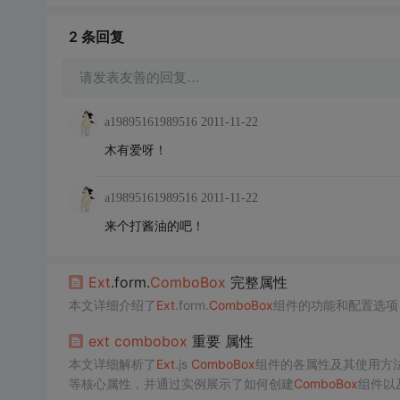
2 条
回复
请发表友善的回复…
a19895161989516
2011-11-22
木有爱呀！
a19895161989516
2011-11-22
来个打酱油的吧！
Ext
.form.
ComboBox
完整属性
本文详细介绍了
Ext
.form.
ComboBox
组件的功能和配置选项
ext
combobox
重要 属性
本文详细解析了
Ext
.js
ComboBox
组件的各属性及其使用方法，包括val
等核心属性，并通过实例展示了如何创建
ComboBox
组件以