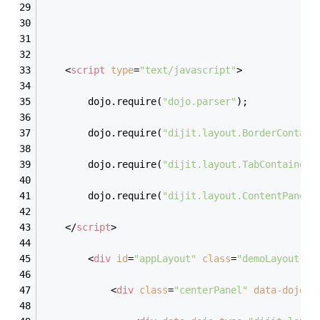
<
script
type
=
"text/javascript"
>
		dojo.require(
"dojo.parser"
);
		dojo.require(
"dijit.layout.BorderContain
		dojo.require(
"dijit.layout.TabContainer"
		dojo.require(
"dijit.layout.ContentPane"
)
</
script
>
<
div
id
=
"appLayout"
class
=
"demoLayout"
d
<
div
class
=
"centerPanel"
data-dojo-t