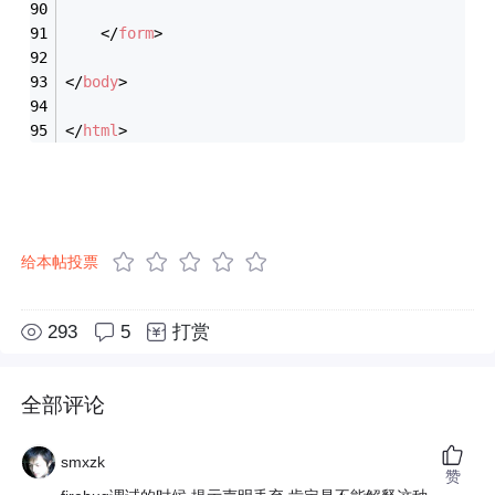
</
form
>
</
body
>
</
html
>
给本帖投票
293
5
打赏
全部评论
smxzk
赞