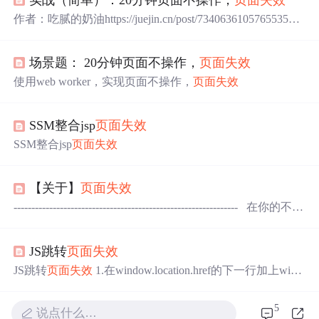
作者：吃腻的奶油https://juejin.cn/post/734063610576553579
6场景需求总结：20分钟内如果不操作，页面就是提示失效
并且回到列表页面，如果操作了，计时就会清零。如果 A
场景题： 20分钟页面不操作，
页面失效
在编辑，B 点击编辑会提示正在编辑。A 在编辑期间，每
分钟会向后端发送续租（即正在编辑）的请求，后端收到
使用web worker，实现页面不操作，
页面失效
请求后，会在服务端帮你保留这一分钟的编辑状态，别人
就无法在编辑了。并且别人编辑时，后端会...
SSM整合jsp
页面失效
SSM整合jsp
页面失效
【关于】
页面失效
--------------------------------------------------------------- 在你的不想
被缓存的页面中加上 在IE中如何让用户按
“后退”键后使“向前”键失效????? --------------------------------
JS跳转
页面失效
-------------------------
JS跳转
页面失效
1.在window.location.href的下一行加上wind
ow.event.returnvalue=false，扑捉到这个时间，随后判为fals
e. 原理有待研究 function sub(info) { var title = $(".title").text();
5
说点什么…
var content = $(".textarea").text(); var...