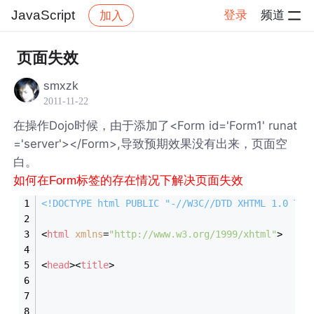
JavaScript
登录
频道
加入
帖子详情
社区
JavaScript
页面失效
smxzk
2011-11-22
在操作Dojo时候，由于添加了<Form id='Form1' runat
='server'></Form>,导致预期效果没有出来，页面空
白。
如何在Form标签的存在情况下解决页面失效
<!DOCTYPE 
html
PUBLIC
"-//W3C//DTD XHTML 1.0 Tra
<
html
xmlns
=
"http://www.w3.org/1999/xhtml"
>
<
head
>
<
title
>