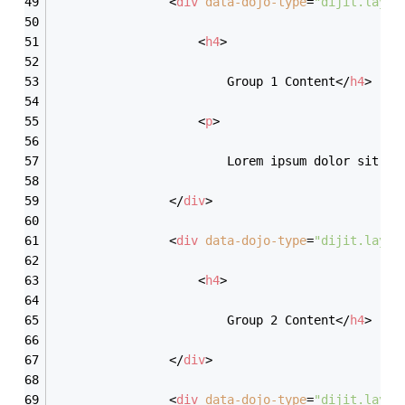
<
div
data-dojo-type
=
"dijit.layou
<
h4
>
						Group 1 Content
</
h4
>
<
p
>
						Lorem ipsum dolor 
</
div
>
<
div
data-dojo-type
=
"dijit.layou
<
h4
>
						Group 2 Content
</
h4
>
</
div
>
<
div
data-dojo-type
=
"dijit.layou