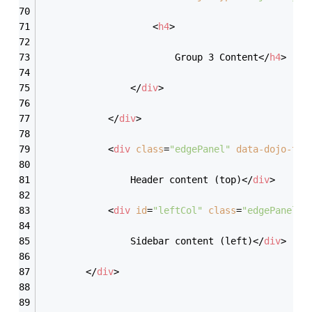
<
h4
>
						Group 3 Content
</
h4
>
</
div
>
</
div
>
<
div
class
=
"edgePanel"
data-dojo-typ
				Header content (top)
</
div
>
<
div
id
=
"leftCol"
class
=
"edgePanel"
				Sidebar content (left)
</
div
>
</
div
>