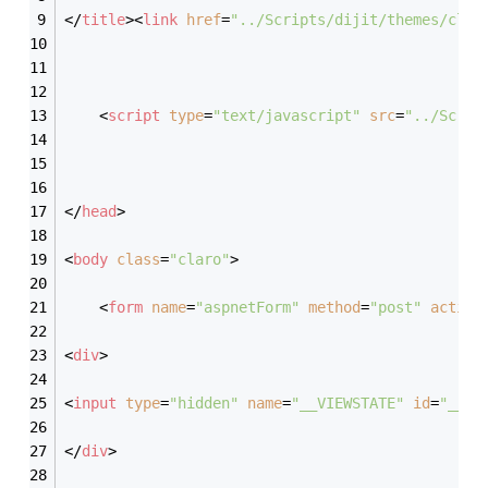
</
title
>
<
link
href
=
"../Scripts/dijit/themes/clar
<
script
type
=
"text/javascript"
src
=
"../Scrip
</
head
>
<
body
class
=
"claro"
>
<
form
name
=
"aspnetForm"
method
=
"post"
action
<
div
>
<
input
type
=
"hidden"
name
=
"__VIEWSTATE"
id
=
"__VI
</
div
>