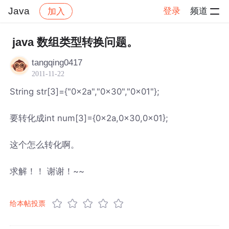
Java
登录
频道
加入
帖子详情
社区
Java
java 数组类型转换问题。
tangqing0417
2011-11-22
String str[3]={"0x2a","0x30","0x01"};
要转化成int num[3]={0x2a,0x30,0x01};
这个怎么转化啊。
求解！！ 谢谢！~~
给本帖投票