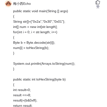
梅小西Echo
赞
public static void main(String [] args)
{
String str[]={"0x2a","0x30","0x01"};
int[] num = new int[str.length];
for(int i = 0; i < str.length; i++)
{
Byte b = Byte.decode(str[i]);
num[i] = toHexString(b);
}
System.out.println(Arrays.toString(num));
}
public static int toHexString(byte b)
{
int result=0;
result <<=8;
result|=(b&0xff);
return result;