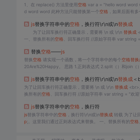
1、在 replace() 方法里使用
空格
var a = "hello word word word word"; varb= a.replace(" ", "哈"); console.log(b); //hello哈 word wor
d word word 此种方法只能替换第一个
空格
，如果后面有多
js
替换字符串中的
空格
，换行符\r\n或\n
替换成
为了让回车换行符正确显示，需要将 \n 或 \r\n
替换成
一、替换所有的
空格
、回车换行符 //原始字符串 var string = "欢迎访问!\r\nhangge.com 做最好的开发者知识平台"; //替换所有的换行符
string = string....
替换
空格
——
js
替换
空格
请实现一个函数，将一个字符串中的每个
空格
替换
20Are%20Happy。 思路 1.正则表达式 2.split（）和join（）方法 代码 //split方法 fu
("%20"); } //...
js
替换字符串中的
空格
，换行符\r\n或\n
替换成
＜
为了让回车换行符正确显示，需要将 \n 或 \r\n
替换成
<br
换所有的
空格
、回车换行符 //原始字符串 var string = "欢迎访问!\r\nhangge.com 做最好的开发者知识平台"; //替换所有的换行符 string
= string.replace(/\r\n/g,"<br>") string = string.replace(/\
js
替换字符串中的
空格
，换行符
js
替换字符串中的
空格
，换行符\r\n或\n
替换成
转载 为了让回
p
;。这里我们通过正则表达式来替换。 一、替换所有的
空格
开发者知识平台”; //替换所有的换行符 string = string.replace(/\r\n/