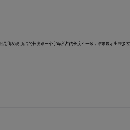
以把空格替换成 但是我发现 所占的长度跟一个字母所占的长度不一致，结果显示出来参