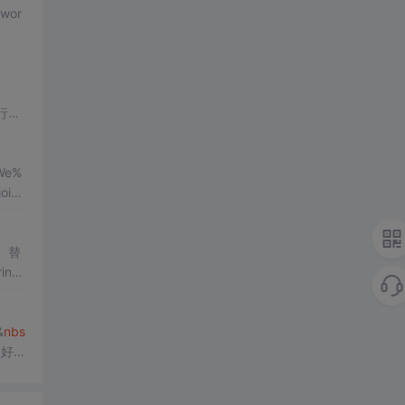
。
We%
、替
&
nbs