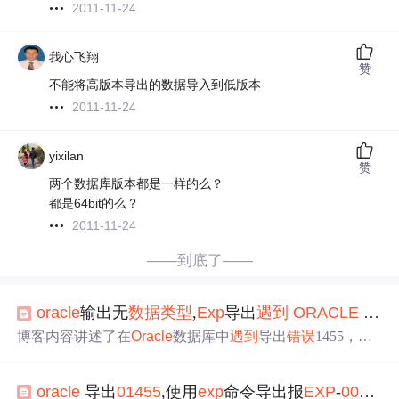
2011-11-24
我心飞翔
赞
不能将高版本导出的数据导入到低版本
2011-11-24
yixilan
赞
两个数据库版本都是一样的么？
都是64bit的么？
2011-11-24
——到底了——
ora
cle
输出无
数据类型
,
Exp
导出
遇到
ORA
CLE
错误
博客内容讲述了在
Ora
cle
数据库中
遇到
导出
错误
1455，即
转换
列
溢出
整数
数据类型
的问题。作者尝试了多种解决方
案，包括修改
Exp
参数、检查统计信息、重命名表以及删
ora
cle
导出
01455
,使用
exp
命令导出报
EXP
-
00008
除物化视图日志。最终发现物化视图日志是导致问题的关