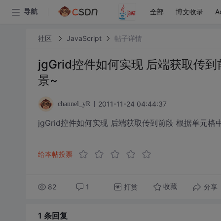
全部
博文收录
A
导航
社区
JavaScript
帖子详情
jgGrid控件如何实现 后端获取
景~
2011-11-24 04:44:37
channel_yR
jgGrid控件如何实现 后端获取传到前段 根据单元
给本帖投票
82
1
打赏
分享
收藏
1 条
回复