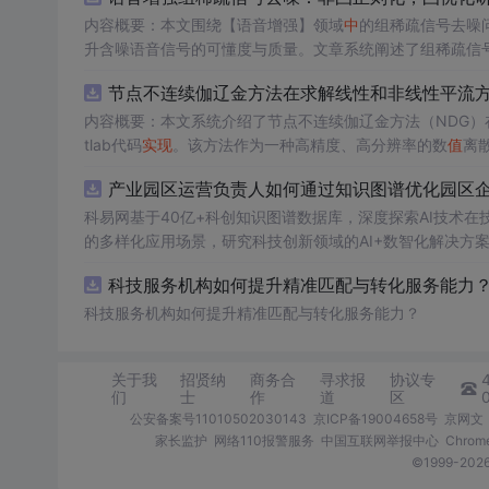
内容概要：本文围绕【语音增强】领域
中
的组稀疏信号去噪
升含噪语音信号的可懂度与质量。文章系统阐述了组稀疏信
正则化在稀疏表达上的局限性，并采用高效的凸优化算法保障
节点不连续伽辽金方法在求解线性和非线性平流
语音信号预处理、稀疏系数求解、去噪重构等关键环节，并
数学可处理性的同时显著增强了去噪性能，尤其适用于低信噪比环境下的语音恢复任务。; 
内容概要：本文系统介绍了节点不连续伽辽金方法（NDG）
理论基础，熟悉稀疏表示与最优化方法，且拥有Matlab
tlab代码
实现
。该方法作为一种高精度、高分辨率的数
值
离
稳定性方面具有突出优势。文章详细阐述了NDG方法的核
工程技术人员。; 使用场景及目标：①应用于语
产业园区运营负责人如何通过知识图谱优化园区企业
课程或科研项目
（如显式Runge-Kutta方法）以及边界条件的实施策略。
中
的教学案例，帮助深入理解稀疏表示、非
医学信号处理等其他稀疏恢复问题
法在捕捉激波、避免非物理振荡及保持高阶精度方面的有效
科易网基于40亿+科创知识图谱数据库，深度探索AI技术
中
的性能优势提供理论依
重点理解非凸正则项的设计动机及其对稀疏性的增强作用，
的多样化应用场景，研究科技创新领域的AI+数智化解决方
节。; 适合人群：具备偏微分方程数
值
解法、有限元方法或计
测试不同噪声类型（如白噪声、车间噪声）与强度的语音信
用数学或相
科技服务机构如何提升精准匹配与转化服务能力？.
势与潜在局限。
法的理解；②应用于流体力学、气象模拟、环境科学等领域
散化的核心技术支撑；④为科研工作者开发定制化求解器提供可复用的算法原型与代码参考
科技服务机构如何提升精准匹配与转化服务能力？
调试与运行，对照理论推导理解每个模块的功能
实现
，重点
以深化对NDG方法数学理论和收敛性分析的理解，从而更好
关于我
招贤纳
商务合
寻求报
协议专
们
士
作
道
区
公安备案号11010502030143
京ICP备19004658号
京网文〔
家长监护
网络110报警服务
中国互联网举报中心
Chro
©1999-2