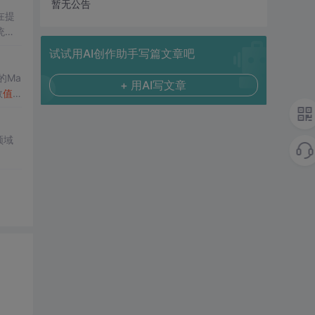
暂无公告
在提
统凸
涵盖
试试用AI创作助手写篇文章吧
保留
的Ma
+ 用AI写文章
域的
数
值
格式
高校
了该方
生物
领域
键环
、应
数、
的优
金方
精度离
文献