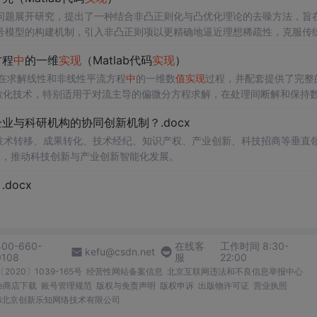
问题展开研究，提出了一种结合非凸正则化与凸优化理论的去噪方法，旨
号模型的构建机制，引入非凸正则项以更精确地逼近理想稀疏性，克服传
模型求解的稳定性与收敛性。整个算法流程在Matlab平台上完整
实现
，
方程
中
的一维
实现
（Matlab代码
实现
）
配套提供可复现的代码资源，便于研究人员进一步验证与拓展。该方法在
适合人群：具备一定信号与系统、数字信号处理
在求解线性和非线性平流方程
中
的一维数
值
实现
过程，并配套提供了完整
编程能力的研究生、科研人员及从事语音增强、音频工程、通信系统等相关领
散化技术，特别适用于对流主导的偏微分方程求解，在处理间断解和保持
心理论基础，包括弱形式构造、局部基函数选取、数
音通信、智能助听设备、语音识别前端等对语音质量要求较高的实际系统
值
通量处理、时间推进
中
；②作为
与科研机构的协同创新机制？.docx
通过多个典型算例（如线性对流、Burgers方程等）的仿真分析，充分验证
凸优化与凸优化算法的融合机制；③为后续研究非凸正则化在图像去噪、
性。结合代码实践，读者可深入掌握NDG方法的算法设计与编程
在技术转移、成果转化、技术经纪、知识产权、产业创新、科技招商等垂直
据与
实现
范例。; 阅读建议：建议读者结合所提供的Matlab代码逐模块分析，
实现
的关
深入掌握优化求解过程
案，推动科技创新与产业创新智能化发展。
算流体力学基础知识，熟悉Matlab编程语言，从事科学计算、工程仿真
中
迭代算法的
实现
细节；同时可通过调整正则化参
号，系统评估算法的鲁棒性、收敛速度与去噪效果，从而全面把握该方法
关领域研究的研究生、科研人员及工程师。; 使用场景及目标：①用于高阶数
值
方法的教学演示与学习，加深对间断伽辽
docx
中
对强对流现象的精确数
值
模拟；③作为复杂物理系统仿真
中
对流项高
。; 阅读建议：建议读者结合Matlab代码逐行
关注数
值
通量、质量矩阵和刚度矩阵的构造过程。同时推荐参阅相关经典
地将该方法迁移应用于自身研究课题
中
。
400-660-
在线客
工作时间 8:30-
kefu@csdn.net
0108
服
22:00
2020〕1039-165号
经营性网站备案信息
北京互联网违法和不良信息举报中心
me商店下载
账号管理规范
版权与免责声明
版权申诉
出版物许可证
营业执照
026北京创新乐知网络技术有限公司