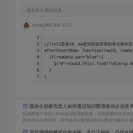
请发表友善的回复…
fxfeng2000
2011-11-25
//list1是表id，aa是你想改背景的单元格对应
afterInsertRow: function(rowId, rowDa
  if(rowData.aa=="blue"){
    $("#"+rowId,this).find("td[aria-d
  }
}
国央企创新负责人如何通过知识图谱推动企业技术创
科易网基于40亿+科创知识图谱数据库，深度探索AI技术
的多样化应用场景，研究科技创新领域的AI+数智化解决方
语音增强组稀疏信号去噪：非凸正则化，凸优化研究