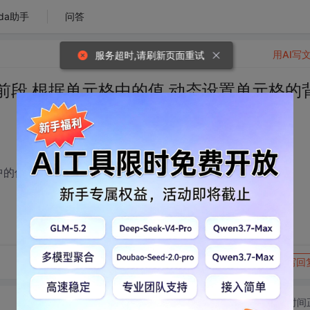
da助手
问答
用AI写
服务超时,请刷新页面重试
传到前段 根据单元格中的值 动态设置单元格的
格中的值 动态设置单元格的背景~
转发到动态
举报
写回
切换为时间