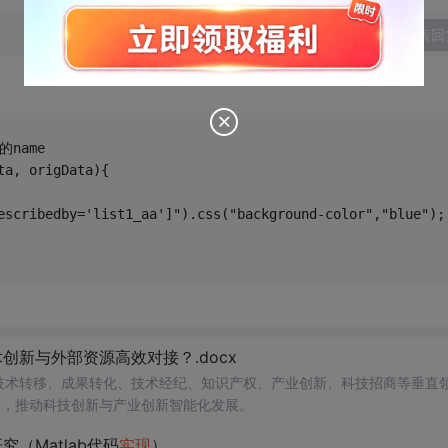
发表回
的name
ta, origData){
escribedby='list1_aa']").css("background-color","blue");
新与外部资源高效对接？.docx
在技术转移、成果转化、技术经纪、知识产权、产业创新、科技招商等垂直
案，推动科技创新与产业创新智能化发展。
（Matlab代码
实现
）