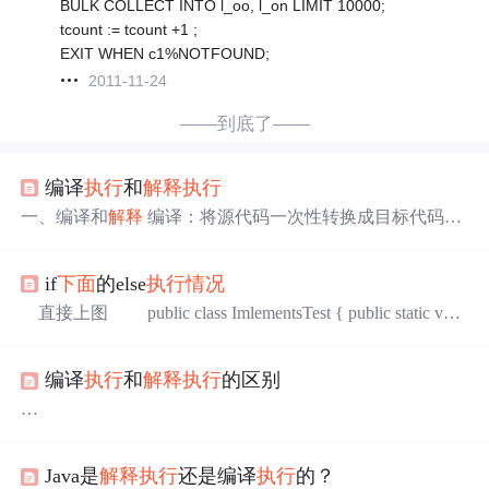
BULK COLLECT INTO l_oo, l_on LIMIT 10000;
tcount := tcount +1 ;
EXIT WHEN c1%NOTFOUND;
2011-11-24
——到底了——
编译
执行
和
解释
执行
一、编译和
解释
编译：将源代码一次性转换成目标代码的
过程 类似英语中的全文翻译。
执行
编译过程的程序叫做编
译器。
解释
：将源代码逐条转换成目标代码同时逐条运行
if
下面
的else
执行
情况
的过程。 类似英语中的同声传译。
执行
解释
过程的程序叫
做
解释
器。 高级语言 高级语言按照计算机
执行
方式的不同
直接上图 public class ImlementsTest { public static void
可分为两类：静态语言和脚本语言。 这里所说的
执行
方式
main(String[] args) { } } interface Imessages{ String INFO =
是指计算机
执行
一个程序的过程，也就是编译
执行
和
解释
"这是INFO常量"; String s(); } interface Ichannel{ public abstra
执行
。 静态语言：...
编译
执行
和
解释
执行
的区别
ct boolean con.
注：本文来自：http://blog.csdn.net/keyeagle/archive/2010/11/2
0/6023741.aspx
Java是
解释
执行
还是编译
执行
的？
http://wenwen.soso.com/z/q212131117.htm?sp=146