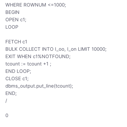
WHERE ROWNUM <=1000;
BEGIN
OPEN c1;
LOOP
FETCH c1
BULK COLLECT INTO l_oo, l_on LIMIT 10000;
EXIT WHEN c1%NOTFOUND;
tcount := tcount +1 ;
END LOOP;
CLOSE c1;
dbms_output.put_line(tcount);
END;
/
0