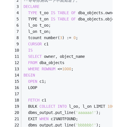
--哥哥你测试一下不就知道了。
DECLARE
TYPE
 t_oo 
IS
TABLE
OF
 dba_objects.owner
%
TYP
  TYPE t_on 
IS
TABLE
OF
 dba_objects.object_na
  l_oo t_oo;
  l_on t_on;
  tcount number(
3
) :
=
0
;
CURSOR
 c1
IS
SELECT
 owner, object_name
FROM
 dba_objects
WHERE
ROWNUM
<=
1000
;
BEGIN
OPEN
 c1;
  LOOP
FETCH
 c1
  BULK 
COLLECT
INTO
 l_oo, l_on LIMIT 
10000
;
  dbms_output.put_line(
'aaaaaa!'
);
  EXIT 
WHEN
 c1
%
NOTFOUND;
  dbms_output.put_line(
'bbbbbb!'
);