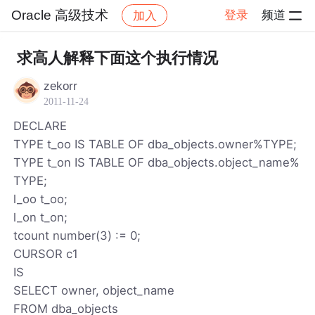
Oracle 高级技术
登录
频道
加入
帖子详情
社区
Oracle 高级技术
求高人解释下面这个执行情况
zekorr
2011-11-24
DECLARE
TYPE t_oo IS TABLE OF dba_objects.owner%TYPE;
TYPE t_on IS TABLE OF dba_objects.object_name%
TYPE;
l_oo t_oo;
l_on t_on;
tcount number(3) := 0;
CURSOR c1
IS
SELECT owner, object_name
FROM dba_objects