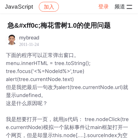
JavaScript
登录
频道
加入
帖子详情
社区
JavaScript
急&#xff0c;梅花雪树1.0的使用问题
mybread
2011-11-24
下面的程序可以正常弹出窗口。
menu.innerHTML = tree.toString();
tree.focus('<%=NodeId%>',true)
alert(tree.currentNode.text)
但是我把最后一句改为alert(tree.currentNode.url)就
显示undefined。
这是什么原因呢？
我是想要打开一页，就用js代码： tree.nodeClick(tre
e.currentNode)模拟一个鼠标事件让main框架打开一
个网页，但是却显示this.node[....].sourceIndex为空