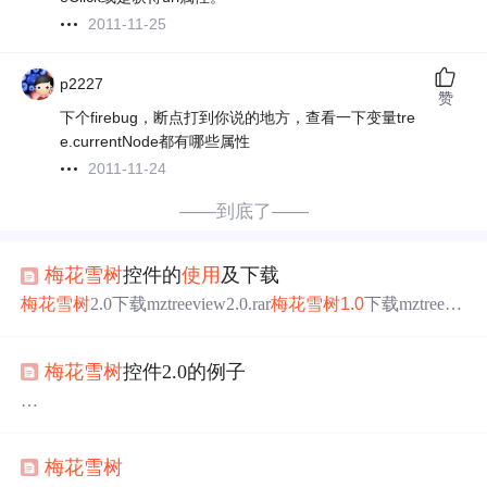
2011-11-25
p2227
赞
下个firebug，断点打到你说的地方，查看一下变量tre
e.currentNode都有哪些属性
2011-11-24
——到底了——
梅花
雪树
控件的
使用
及下载
梅花
雪树
2.0下载mztreeview2.0.rar
梅花
雪树
1.0
下载mztreevie
w10.js
梅花
雪树
1.0
控件 有以下属性和方法。属性 MzTreeVi
ew 类的一些属性： 属性名 类型 属性的具体说明 MzTreeVi
梅花
雪树
控件2.0的例子
ew.nodes 集合 服务器端给树指定数据源时数据存放的对
象，具体存放格式如：MzTreeViewHandle.nodes["parentId
下面是
梅花
雪树
空间2.0的例子。
2.0的功能有了很大的改进，加入了动态加载，可以
使用
xm
梅花
雪树
l，js，一个数组等来作为数据源，在节点中还加入了check