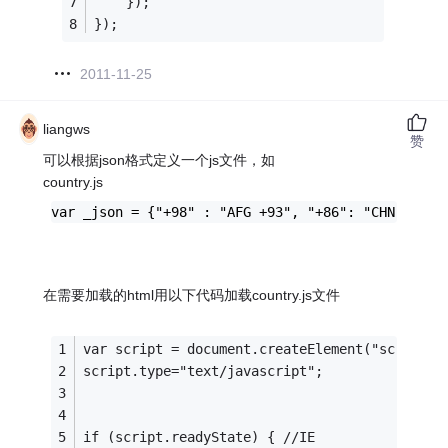
	});
});
2011-11-25
liangws
赞
可以根据json格式定义一个js文件，如
country.js
var _json = {"+98" : "AFG +93", "+86": "CHN +86"}
在需要加载的html用以下代码加载country.js文件
var script = document.createElement("script")
script.type="text/javascript";
if (script.readyState) { //IE