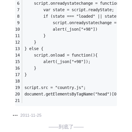
	script.onreadystatechange = function(){
		var state = script.readyState;
		if (state === "loaded" || state === "
			script.onreadystatechange = null;
			alert(_json["+98"])
		}
	}
} else {
	script.onload = function(){
		alert(_json["+98"]);
	}
}
script.src = "country.js";
document.getElementsByTagName("head")[0].appe
2011-11-25
——到底了——