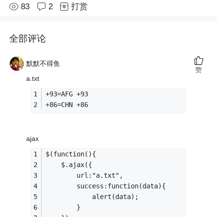
83
2
打赏
全部评论
默默不得鱼
赞
a.txt
+93=AFG +93
+86=CHN +86
ajax
$(function(){
	$.ajax({
		url:"a.txt",
		success:function(data){
			alert(data);
		}