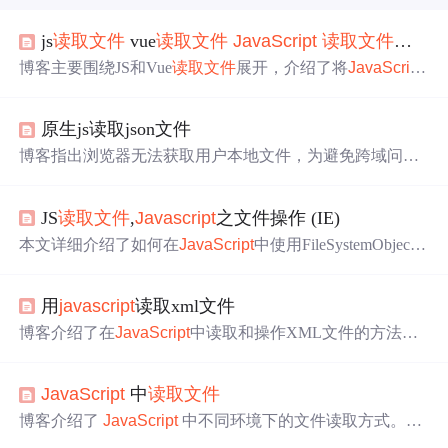
js
读取文件
vue
读取文件
JavaScript
读取文件
解析为
博客主要围绕JS和Vue
读取文件
展开，介绍了将
JavaScript
读取的文件解析为字符串的内容，重点提及使用FileReader
来实现文件读取功能，属于前端开发领域。
原生js读取json文件
博客指出浏览器无法获取用户本地文件，为避免跨域问
题，需将JSON文件和HTML文件放在tomcat或nginx上。还
介绍了读取JSON文件的方法，包括编写JSON文件，用JS
JS
读取文件
,
Javascript
之文件操作 (IE)
读取，也可用Ajax读取。
本文详细介绍了如何在
JavaScript
中使用FileSystemObject
对象进行文件操作，包括创建、读取、写入和删除文件，
以及操作驱动器和文件夹。通过示例代码展示了创建文本
用
javascript
读取xml文件
文件、
读取文件
内容、获取驱动器信息和文件属性等功
能。
博客介绍了在
JavaScript
中读取和操作XML文件的方法。
在浏览器环境，可使用特定方式加载并解析XML；在Nod
e.js环境，需借助外部库读取和解析。成功读取解析后，可
JavaScript
中
读取文件
通过DOM或
JavaScript
对象操作XML数据。
博客介绍了
JavaScript
中不同环境下的文件读取方式。在
浏览器端，可使用 FileReader API 读取用户上传文件，也