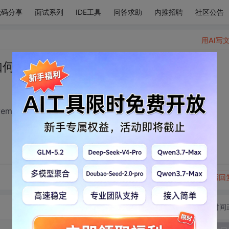
代码分享
面试系列
IDE工具
问答求助
内推招聘
社区公告
用AI写
何连接activemq，代码怎么写呢？
vemq，代码怎么写呢？
转发到动态
举报
写回
切换为时间