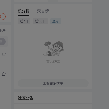
积分榜
荣誉榜
复
近7日
近30日
至今
正序
复
暂无数据
查看更多榜单
社区公告