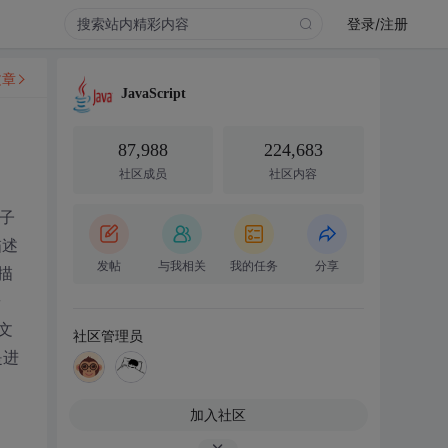
登录/注册
文章
JavaScript
87,988
224,683
社区成员
社区内容
个子
描述
发帖
与我相关
我的任务
分享
描
按
文
社区管理员
是进
加入社区