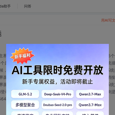
da助手
问答
用AI写
题
界面页面，上2下5的布局，下5是用1个table,5个td包着的5
述，一个是隐藏的帐号设置，一个是隐藏的输入验证码界面。子系统
候，显示登录设置，鼠标移到td上时背景会变图片，然后子系统
界面，帐号设置界面有帐号,密码文本框和一个保存按钮和取消
界面显示进入系统文字，点击取消则返回主界面。点击进入系统
t和登录和取消的按钮，点击取消也是返回主界面，点击登录，则
423630 帮下我，谢谢了。