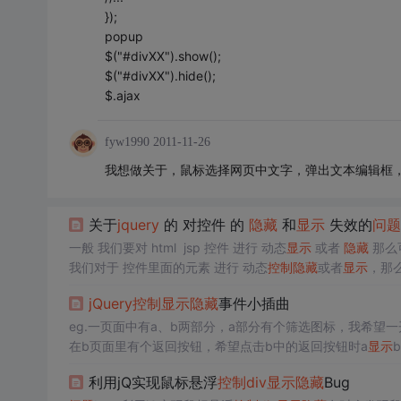
});
popup
$("#divXX").show();
$("#divXX").hide();
$.ajax
fyw1990
2011-11-26
我想做关于，鼠标选择网页中文字，弹出文本编辑框，修
关于
jquery
的 对控件 的
隐藏
和
显示
失效的
问题
一般 我们要对 html jsp 控件 进行 动态
显示
或者
隐藏
那么
我们对于 控件里面的元素 进行 动态
控制
隐藏
或者
显示
未必就能进行对里面...
jQuery
控制
显示
隐藏
事件小插曲
eg.一页面中有a、b两部分，a部分有个筛选图标，我希望一
在b页面里有个返回按钮，希望点击b中的返回按钮时a
显示
b
="float: right;margin: 10px;"> &l...
利用jQ实现鼠标悬浮
控制
div
显示
隐藏
Bug