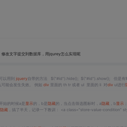
改文字提交到数据库，用jqurey怎么实现呢
可以用到
jquery
自带的方法 $("#id").hide(); $("#id").show(); 但是有时候
，那么可能会发生失效。 例如
div
里面的 th tr 或者 ul 里面的 li 对
div
ul进行
开始的时候a是
显示
的，b是
隐藏
的，当点击筛选图标时，a
隐藏
，b
显示
隐藏
，搞了半天，记录一下教训： <a class="store-value-condition" style